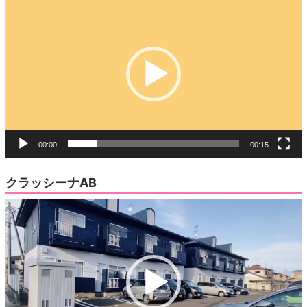
画
プ
レ
ー
ヤ
ー
00:00
00:15
クラッシーナAB
動
画
プ
レ
ー
ヤ
ー