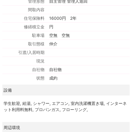
管理形態
自主管理 管理人巡回
間取内容
住宅保険料
16000円 2年
修繕積立金
円
駐車場
空無 空無
取引態様
仲介
引渡/入居時期
現況
自社物
自社物
状態
成約
設備
学生歓迎, 給湯, シャワー, エアコン, 室内洗濯機置き場, インターネ
ット利用料無料, プロパンガス, フローリング,
周辺環境