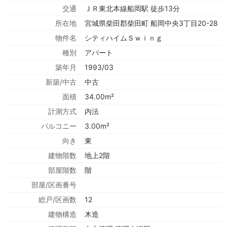
交通
ＪＲ東北本線船岡駅 徒歩13分
所在地
宮城県柴田郡柴田町 船岡中央3丁目20-28
物件名
シティハイムＳｗｉｎｇ
種別
アパート
築年月
1993/03
新築/中古
中古
面積
34.00m²
計測方式
内法
バルコニー
3.00m²
向き
東
建物階数
地上2階
部屋階数
階
部屋/区画番号
総戸/区画数
12
建物構造
木造