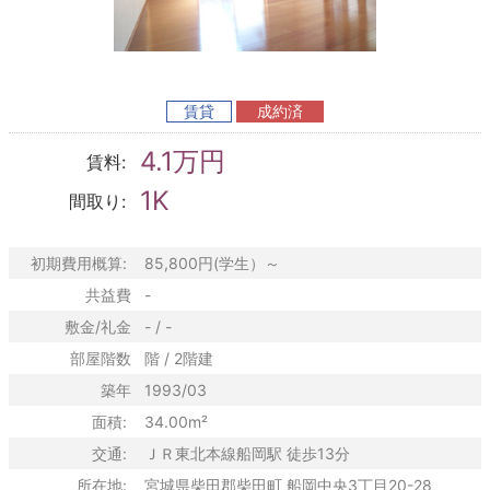
賃貸
成約済
4.1万円
賃料:
1K
間取り:
初期費用概算:
85,800円(学生）～
共益費
-
敷金/礼金
- / -
部屋階数
階 / 2階建
築年
1993/03
面積:
34.00m²
交通:
ＪＲ東北本線船岡駅 徒歩13分
所在地:
宮城県柴田郡柴田町 船岡中央3丁目20-28