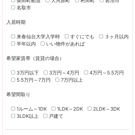
柴田町船迫
大河原町
村田町
岩沼市
名取市
入居時期
来春仙台大学入学時
すぐにでも
３ヶ月以内
半年以内
いい物件があれば
希望家賃帯（賃貸の場合）
3万円以下
3万円～4万円
4万円～5.5万円
5.5万円～7万円
7万円以上
希望間取り
1ルーム～1DK
1LDK～2DK
2LDK～3DK
3LDK以上
戸建て