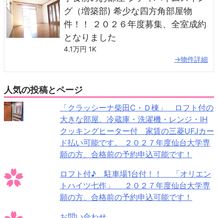
グ（増築部) 希少な四方角部屋物
件！！ ２０２６年度募集、全室成約
となりました
4.1万円
1K
→物件詳細
人気の投稿とページ
「クラッシーナ柴田C・Ｄ棟」 ロフト付の
大きな部屋。冷蔵庫・洗濯機・レンジ・IH
クッキングヒーター付 家賃の三菱UFJカー
ド払い可能です。 ２０２７年度仙台大学専
願の方、合格前の予約申込可能です！
ロフト付♪ 駐車場1台付！！ 「オリエン
トハイツ七作」 ２０２７年度仙台大学専
願の方、合格前の予約申込可能です！
お問い合わせ