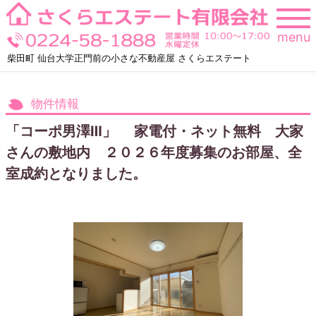
Skip
to
menu
content
柴田町 仙台大学正門前の小さな不動産屋 さくらエステート
物件情報
「コーポ男澤Ⅲ」 家電付・ネット無料 大家
さんの敷地内 ２０２６年度募集のお部屋、全
室成約となりました。