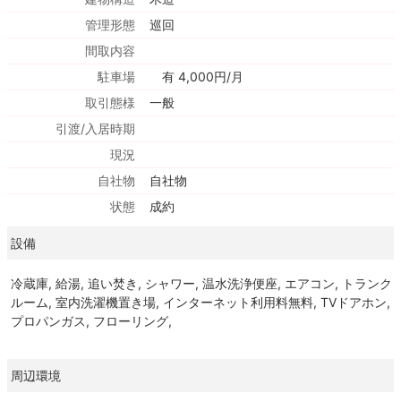
管理形態
巡回
間取内容
駐車場
有 4,000円/月
取引態様
一般
引渡/入居時期
現況
自社物
自社物
状態
成約
設備
冷蔵庫, 給湯, 追い焚き, シャワー, 温水洗浄便座, エアコン, トランク
ルーム, 室内洗濯機置き場, インターネット利用料無料, TVドアホン,
プロパンガス, フローリング,
周辺環境