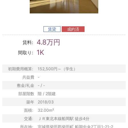
賃貸
成約済
4.8万円
賃料:
1K
間取り:
初期費用概算:
152,500円～（学生）
共益費
-
敷金/礼金
- / -
部屋階数
階 / 2階建
築年
2018/03
面積:
32.00m²
交通:
ＪＲ東北本線船岡駅 徒歩4分
所在地:
宮城県柴田郡柴田町 船岡中央2丁目1-21-2