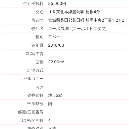
仲介手数料
55,000円
交通
ＪＲ東北本線船岡駅 徒歩4分
所在地
宮城県柴田郡柴田町 船岡中央2丁目1-21-2
物件名
コーポ男澤Ⅲ(コーポオトコザワ)
種別
アパート
築年月
2018/03
新築/中古
面積
32.00m²
計測方式
バルコニー
向き
建物階数
地上2階
部屋階数
階
部屋/区画番号
総戸/区画数
4
建物構造
木造