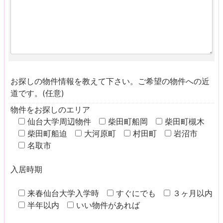
お探しの物件情報を教えて下さい。ご希望の物件への近
道です。(任意)
物件をお探しのエリア
仙台大学周辺物件
柴田町船岡
柴田町槻木
柴田町船迫
大河原町
村田町
岩沼市
名取市
入居時期
来春仙台大学入学時
すぐにでも
３ヶ月以内
半年以内
いい物件があれば