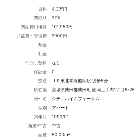
賃料
4.3万円
間取り
3DK
初期費用概算
101,950円
共益費・管理費
2000円
敷金
-
礼金
-
仲介手数料
なし
保証金
0
交通
ＪＲ東北本線船岡駅 徒歩5分
所在地
宮城県柴田郡柴田町 船岡土手内1丁目5-26
物件名
シティハイムフォーサム
種別
アパート
築年月
1990/01
新築/中古
中古
面積
50.00m²