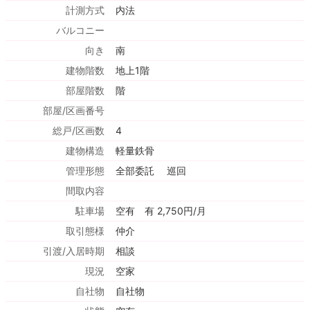
計測方式
内法
バルコニー
向き
南
建物階数
地上1階
部屋階数
階
部屋/区画番号
総戸/区画数
4
建物構造
軽量鉄骨
管理形態
全部委託 巡回
間取内容
駐車場
空有 有 2,750円/月
取引態様
仲介
引渡/入居時期
相談
現況
空家
自社物
自社物