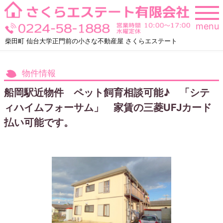
Skip
to
menu
content
柴田町 仙台大学正門前の小さな不動産屋 さくらエステート
物件情報
船岡駅近物件 ペット飼育相談可能♪ 「シテ
ィハイムフォーサム」 家賃の三菱UFJカード
払い可能です。