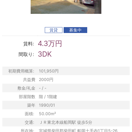
賃貸
募集中
4.3万円
賃料:
3DK
間取り:
初期費用概算:
101,950円
共益費
2000円
敷金/礼金
- / -
部屋階数
階 / 1階建
築年
1990/01
面積:
50.00m²
交通:
ＪＲ東北本線船岡駅 徒歩5分
所在地:
宮城県柴田郡柴田町 船岡土手内1丁目5-26