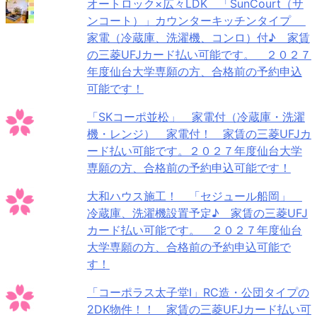
オートロック×広々LDK 「SunCourt（サ
ンコート）」カウンターキッチンタイプ
家電（冷蔵庫、洗濯機、コンロ）付♪ 家賃
の三菱UFJカード払い可能です。 ２０２７
年度仙台大学専願の方、合格前の予約申込
可能です！
「SKコーポ並松」 家電付（冷蔵庫・洗濯
機・レンジ） 家電付！ 家賃の三菱UFJカ
ード払い可能です。２０２７年度仙台大学
専願の方、合格前の予約申込可能です！
大和ハウス施工！ 「セジュール船岡」
冷蔵庫、洗濯機設置予定♪ 家賃の三菱UFJ
カード払い可能です。 ２０２７年度仙台
大学専願の方、合格前の予約申込可能で
す！
「コーポラス太子堂Ⅰ」RC造・公団タイプの
2DK物件！！ 家賃の三菱UFJカード払い可