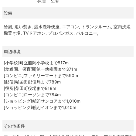
状態
空有
設備
給湯, 追い焚き, 温水洗浄便座, エアコン, トランクルーム, 室内洗濯
機置き場, TVドアホン, プロパンガス, バルコニー,
周辺環境
[小学校]町立船岡小学校まで817m
[幼稚園、保育園]第一幼稚園まで371m
[コンビニ]ファミリーマートまで590m
[郵便局]柴田郵便局まで789m
[役所]柴田町役場まで818m
[コンビニ]ローソンまで784m
[ショッピング施設]サンコアまで1,010m
[ショッピング施設]イオンまで1,010m
その他条件