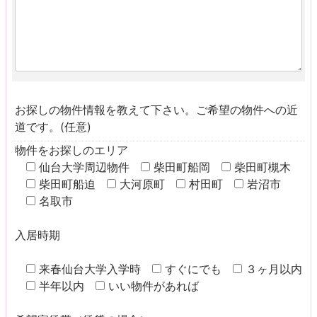
お探しの物件情報を教えて下さい。ご希望の物件への近
道です。(任意)
物件をお探しのエリア
仙台大学周辺物件
柴田町船岡
柴田町槻木
柴田町船迫
大河原町
村田町
岩沼市
名取市
入居時期
来春仙台大学入学時
すぐにでも
３ヶ月以内
半年以内
いい物件があれば