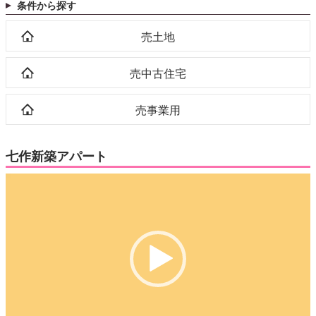
条件から探す
売土地
売中古住宅
売事業用
七作新築アパート
動
画
プ
レ
ー
ヤ
ー