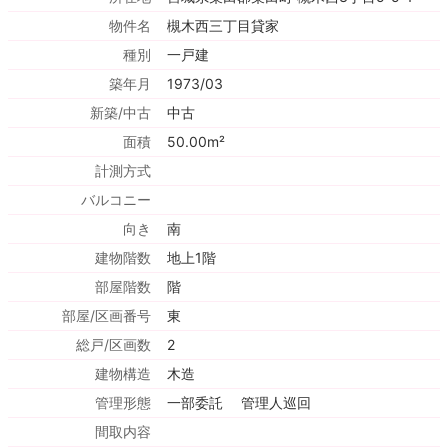
物件名
槻木西三丁目貸家
種別
一戸建
築年月
1973/03
新築/中古
中古
面積
50.00m²
計測方式
バルコニー
向き
南
建物階数
地上1階
部屋階数
階
部屋/区画番号
東
総戸/区画数
2
建物構造
木造
管理形態
一部委託 管理人巡回
間取内容