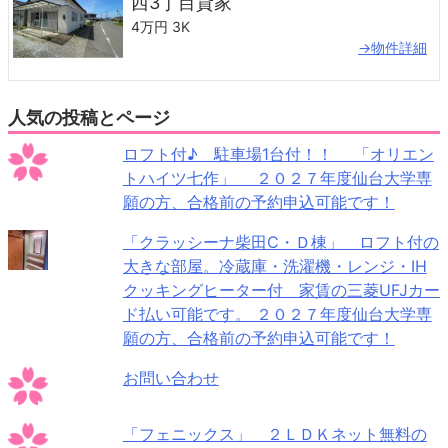
西3丁目貸家
4万円
3K
→物件詳細
人気の投稿とページ
ロフト付♪ 駐車場1台付！！ 「オリエン
トハイツ七作」 ２０２７年度仙台大学専
願の方、合格前の予約申込可能です！
「クラッシーナ柴田C・Ｄ棟」 ロフト付の
大きな部屋。冷蔵庫・洗濯機・レンジ・IH
クッキングヒーター付 家賃の三菱UFJカー
ド払い可能です。 ２０２７年度仙台大学専
願の方、合格前の予約申込可能です！
お問い合わせ
「フェニックス」 ２ＬＤＫネット無料の