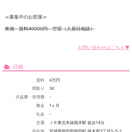
≪募集中のお部屋≫
東側 賃料40000円 空室（入居日相談）
お問い合わせはこちら▼
詳細
賃料
4万円
間取り
3K
共益費・管理費
-
敷金
1ヶ月
礼金
-
交通
ＪＲ東北本線槻木駅 徒歩14分
所在地
宮城県柴田郡柴田町 槻木西3丁目5-5-1