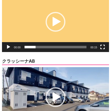
画
プ
レ
ー
ヤ
ー
00:00
00:15
クラッシーナAB
動
画
プ
レ
ー
ヤ
ー