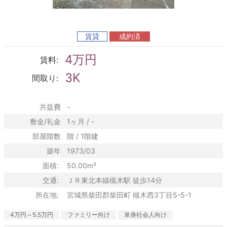
賃貸
成約済
4万円
賃料:
3K
間取り:
共益費
-
敷金/礼金
1ヶ月 / -
部屋階数
階 / 1階建
築年
1973/03
面積:
50.00m²
交通:
ＪＲ東北本線槻木駅 徒歩14分
所在地:
宮城県柴田郡柴田町 槻木西3丁目5-5-1
4万円～5.5万円
ファミリー向け
単身社会人向け