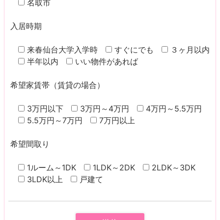
名取市
入居時期
来春仙台大学入学時
すぐにでも
３ヶ月以内
半年以内
いい物件があれば
希望家賃帯（賃貸の場合）
3万円以下
3万円～4万円
4万円～5.5万円
5.5万円～7万円
7万円以上
希望間取り
1ルーム～1DK
1LDK～2DK
2LDK～3DK
3LDK以上
戸建て