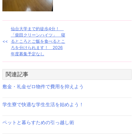
投
仙台大学まで約徒歩4分！
「柴田クリーンハイツ」 寝
稿
るところとご飯を食べるとこ
ろを分けられます！ 2026
ナ
年度募集予定なし
ビ
ゲ
関連記事
ー
敷金・礼金ゼロ物件で費用を抑えよう
シ
ョ
学生寮で快適な学生生活を始めよう！
ン
ペットと暮らすための引っ越し術