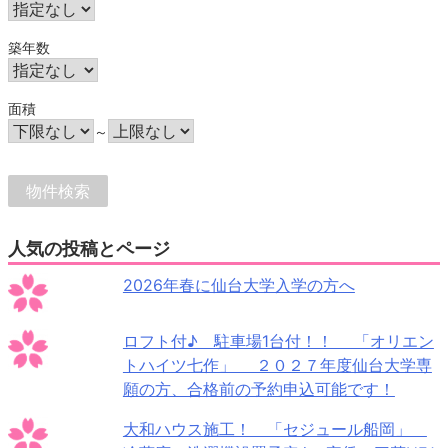
築年数
面積
～
人気の投稿とページ
2026年春に仙台大学入学の方へ
ロフト付♪ 駐車場1台付！！ 「オリエン
トハイツ七作」 ２０２７年度仙台大学専
願の方、合格前の予約申込可能です！
大和ハウス施工！ 「セジュール船岡」