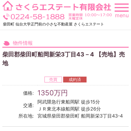
Skip
to
menu
content
柴田町 仙台大学正門前の小さな不動産屋 さくらエステート
物件情報
柴田郡柴田町船岡新栄3丁目43－4 【売地】売
地
売買
成約済
1350万円
価格:
阿武隈急行東船岡駅 徒歩15分
交通:
ＪＲ東北本線船岡駅 徒歩26分
所在地:
宮城県柴田郡柴田町 船岡新栄3丁目43-4