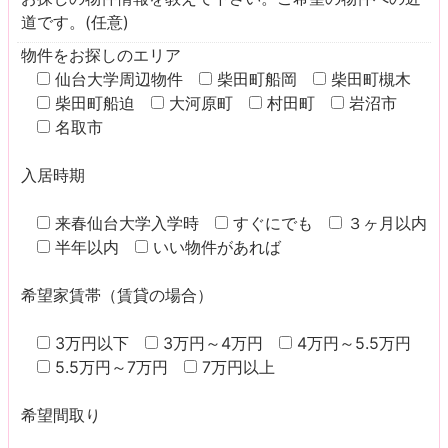
道です。(任意)
物件をお探しのエリア
仙台大学周辺物件
柴田町船岡
柴田町槻木
柴田町船迫
大河原町
村田町
岩沼市
名取市
入居時期
来春仙台大学入学時
すぐにでも
３ヶ月以内
半年以内
いい物件があれば
希望家賃帯（賃貸の場合）
3万円以下
3万円～4万円
4万円～5.5万円
5.5万円～7万円
7万円以上
希望間取り