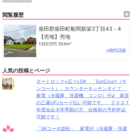
閲覧履歴
柴田郡柴田町船岡新栄3丁目43－4
【売地】売地
1350万円
354m²
→物件詳細
人気の投稿とページ
オートロック×広々LDK 「SunCourt（サ
ンコート）」カウンターキッチンタイプ
家電（冷蔵庫、洗濯機、コンロ）付♪ 家賃
の三菱UFJカード払い可能です。 ２０２７
年度仙台大学専願の方、合格前の予約申込
可能です！
「SKコーポ並松」 家電付（冷蔵庫・洗濯