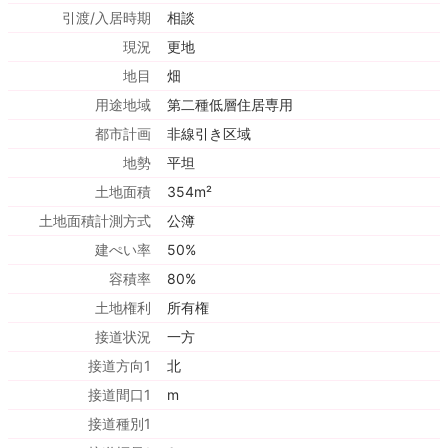
引渡/入居時期
相談
現況
更地
地目
畑
用途地域
第二種低層住居専用
都市計画
非線引き区域
地勢
平坦
土地面積
354m²
土地面積計測方式
公簿
建ぺい率
50%
容積率
80%
土地権利
所有権
接道状況
一方
接道方向1
北
接道間口1
m
接道種別1