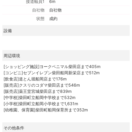
接道幅員1
6m
自社物
自社物
状態
成約
設備
周辺環境
[ショッピング施設]ヨークベニマル柴田店まで405m
[コンビニ]セブンイレブン柴田船岡新栄店まで512m
[飲食店]道とん堀船岡店まで176m
[販売店]クスリのコダマ柴田店まで546m
[販売店]薬王堂宮城柴田店まで839m
[中学校]柴田町立船岡中学校まで532m
[小学校]柴田町立船岡小学校まで1,631m
[幼稚園、保育園]柴田町船岡保育所まで352m
その他条件