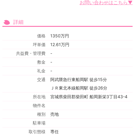
お問い合わせはこちら▼
詳細
価格
1350万円
坪単価
12.61万円
共益費・管理費
-
敷金
-
礼金
-
交通
阿武隈急行東船岡駅 徒歩15分
ＪＲ東北本線船岡駅 徒歩26分
所在地
宮城県柴田郡柴田町 船岡新栄3丁目43-4
物件名
種別
売地
駐車場
取引態様
専任