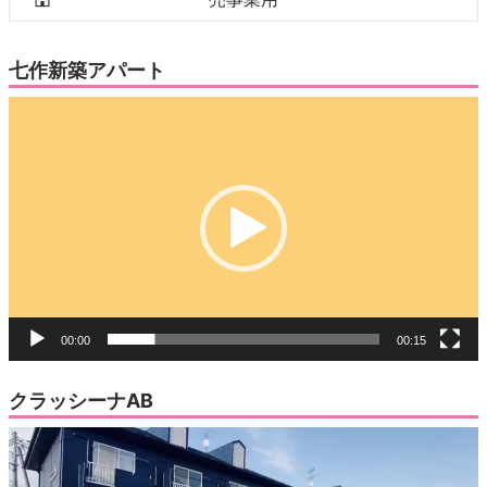
七作新築アパート
動
画
プ
レ
ー
ヤ
ー
00:00
00:15
クラッシーナAB
動
画