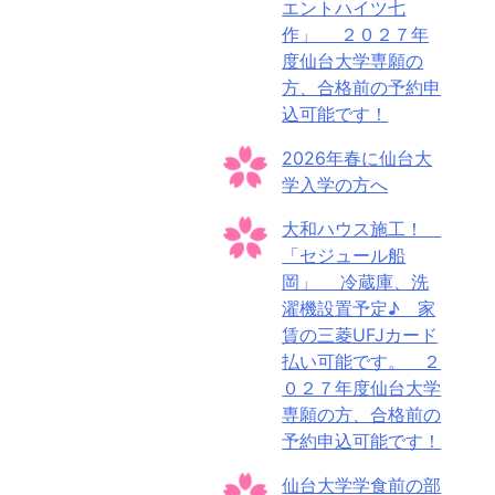
エントハイツ七
作」 ２０２７年
度仙台大学専願の
方、合格前の予約申
込可能です！
2026年春に仙台大
学入学の方へ
大和ハウス施工！
「セジュール船
岡」 冷蔵庫、洗
濯機設置予定♪ 家
賃の三菱UFJカード
払い可能です。 ２
０２７年度仙台大学
専願の方、合格前の
予約申込可能です！
仙台大学学食前の部