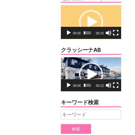
動
画
プ
レ
00:00
00:15
ー
ヤ
クラッシーナAB
ー
動
画
プ
レ
00:00
00:12
ー
ヤ
キーワード検索
ー
Search
for: