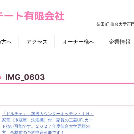
柴田町 仙台大学正
の方へ
アクセス
オーナー様へ
企業情報
IMG_0603
投
「ドルチェ」 築浅カウンターキッチン・ＩＨ・
家電（冷蔵庫・洗濯機）付 家賃の三菱UFJカー
稿
ド払い可能です。２０２７年度仙台大学専願の
方、合格前の予約申込可能です！