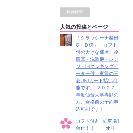
人気の投稿とページ
「クラッシーナ柴田
C・Ｄ棟」 ロフト
付の大きな部屋。冷
蔵庫・洗濯機・レン
ジ・IHクッキングヒ
ーター付 家賃の三
菱UFJカード払い可
能です。 ２０２７
年度仙台大学専願の
方、合格前の予約申
込可能です！
ロフト付♪ 駐車場1
台付！！ 「オリ