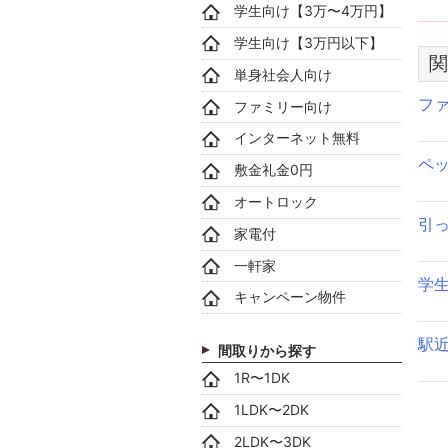
学生向け【3万〜4万円】
学生向け【3万円以下】
関
単身社会人向け
フ
ファミリー向け
インターネット無料
ペ
敷金礼金0円
オートロック
引
家電付
一軒家
学
キャンペーン物件
駅
間取りから探す
1R〜1DK
1LDK〜2DK
2LDK〜3DK