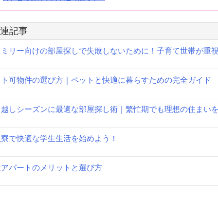
ナ
ビ
連記事
ゲ
ァミリー向けの部屋探しで失敗しないために！子育て世帯が重視
ー
シ
ット可物件の選び方｜ペットと快適に暮らすための完全ガイド
ョ
ン
っ越しシーズンに最適な部屋探し術｜繁忙期でも理想の住まいを
生寮で快適な学生生活を始めよう！
近アパートのメリットと選び方