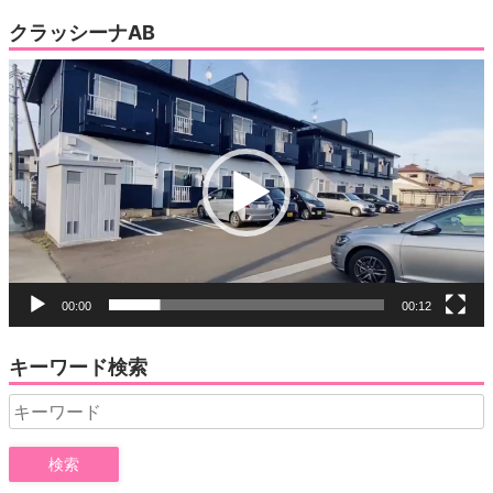
クラッシーナAB
動
画
プ
レ
ー
ヤ
ー
00:00
00:12
キーワード検索
Search
for: