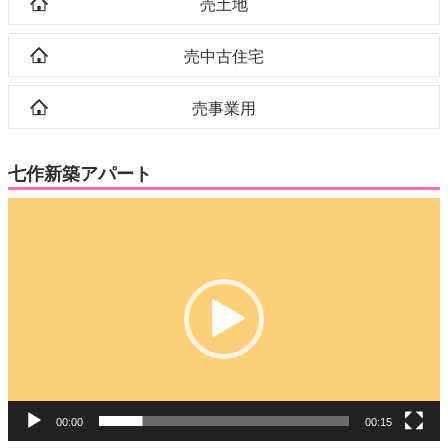
売土地
売中古住宅
売事業用
七作新築アパート
動
画
プ
レ
ー
ヤ
ー
00:00
00:15