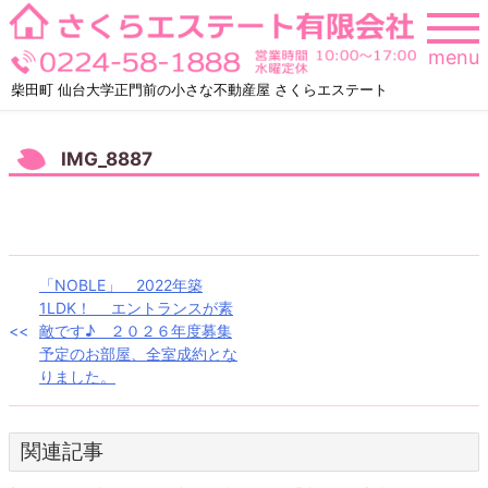
Skip
to
menu
content
柴田町 仙台大学正門前の小さな不動産屋 さくらエステート
IMG_8887
投
「NOBLE」 2022年築
1LDK！ エントランスが素
稿
敵です♪ ２０２６年度募集
予定のお部屋、全室成約とな
ナ
りました。
ビ
ゲ
関連記事
ー