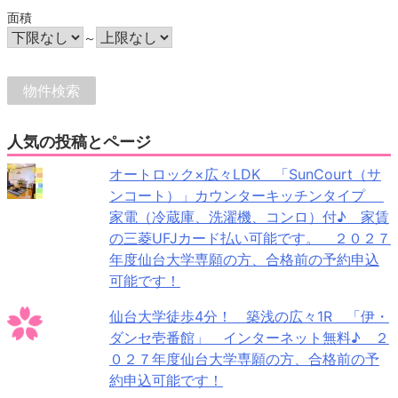
面積
～
人気の投稿とページ
オートロック×広々LDK 「SunCourt（サ
ンコート）」カウンターキッチンタイプ
家電（冷蔵庫、洗濯機、コンロ）付♪ 家賃
の三菱UFJカード払い可能です。 ２０２７
年度仙台大学専願の方、合格前の予約申込
可能です！
仙台大学徒歩4分！ 築浅の広々1R 「伊・
ダンセ壱番館」 インターネット無料♪ ２
０２７年度仙台大学専願の方、合格前の予
約申込可能です！