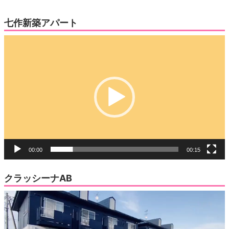
七作新築アパート
動
画
プ
レ
ー
ヤ
ー
00:00
00:15
クラッシーナAB
動
画
プ