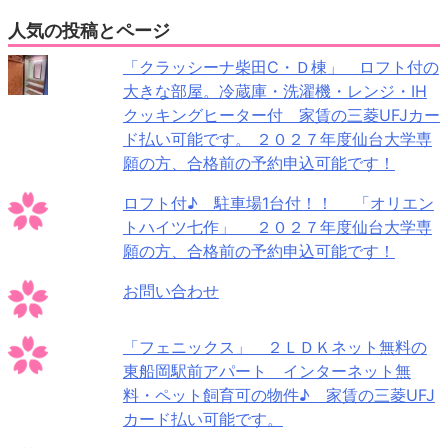
人気の投稿とページ
「クラッシーナ柴田C・Ｄ棟」 ロフト付の
大きな部屋。冷蔵庫・洗濯機・レンジ・IH
クッキングヒーター付 家賃の三菱UFJカー
ド払い可能です。 ２０２７年度仙台大学専
願の方、合格前の予約申込可能です！
ロフト付♪ 駐車場1台付！！ 「オリエン
トハイツ七作」 ２０２７年度仙台大学専
願の方、合格前の予約申込可能です！
お問い合わせ
「フェニックス」 ２ＬＤＫネット無料の
東船岡駅前アパート インターネット無
料・ペット飼育可の物件♪ 家賃の三菱UFJ
カード払い可能です。