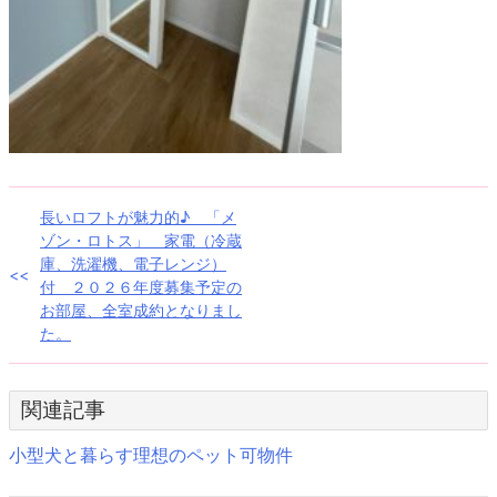
投
長いロフトが魅力的♪ 「メ
ゾン・ロトス」 家電（冷蔵
稿
庫、洗濯機、電子レンジ）
付 ２０２６年度募集予定の
ナ
お部屋、全室成約となりまし
た。
ビ
ゲ
関連記事
ー
小型犬と暮らす理想のペット可物件
シ