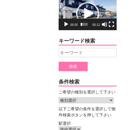
動
画
プ
レ
00:00
00:12
ー
ヤ
キーワード検索
ー
Search
for:
条件検索
ご希望の種別を選択して下さい
以下ご希望の条件を選択して物
件検索ボタンを押して下さい
駅選択