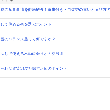
ゲ
生寮の食事事情を徹底解説！食事付き・自炊寮の違いと選び方
ー
シ
心して住める寮を選ぶポイント
ョ
ン
風呂のバランス釜って何ですか？
屋探しで使える不動産会社との交渉術
しゃれな賃貸部屋を探すためのポイント