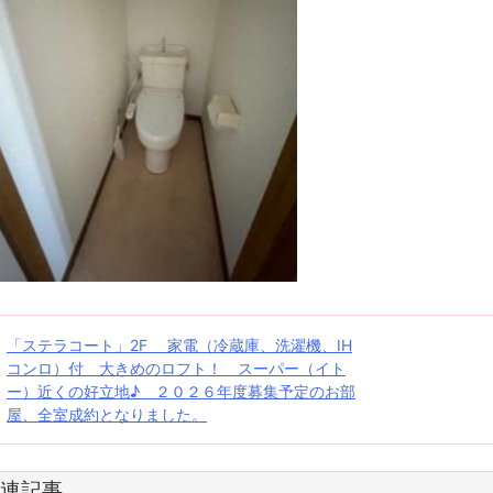
投
「ステラコート」2F 家電（冷蔵庫、洗濯機、IH
コンロ）付 大きめのロフト！ スーパー（イト
稿
ー）近くの好立地♪ ２０２６年度募集予定のお部
屋、全室成約となりました。
ナ
ビ
連記事