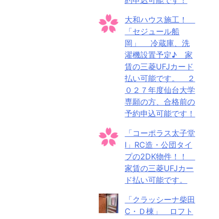
大和ハウス施工！
「セジュール船
岡」 冷蔵庫、洗
濯機設置予定♪ 家
賃の三菱UFJカード
払い可能です。 ２
０２７年度仙台大学
専願の方、合格前の
予約申込可能です！
「コーポラス太子堂
Ⅰ」RC造・公団タイ
プの2DK物件！！
家賃の三菱UFJカー
ド払い可能です。
「クラッシーナ柴田
C・Ｄ棟」 ロフト