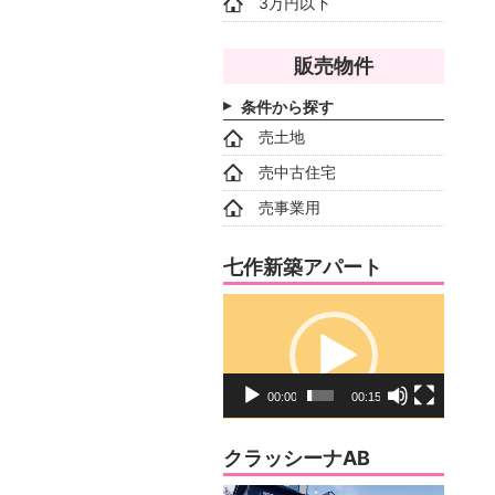
3万円以下
販売物件
条件から探す
売土地
売中古住宅
売事業用
七作新築アパート
動
画
プ
レ
00:00
00:15
ー
ヤ
クラッシーナAB
ー