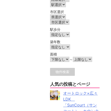
市区選択
駅歩分
築年数
面積
～
人気の投稿とページ
オートロック×広々
LDK
「SunCourt（サン
コート）」カウンタ