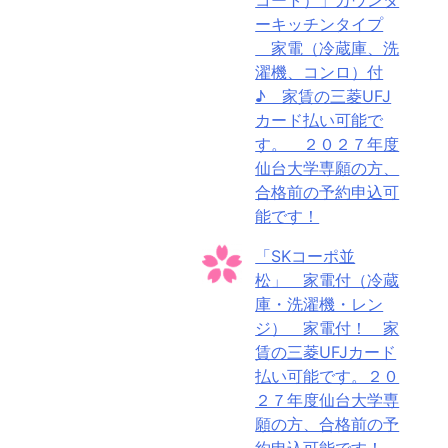
ーキッチンタイプ
家電（冷蔵庫、洗
濯機、コンロ）付
♪ 家賃の三菱UFJ
カード払い可能で
す。 ２０２７年度
仙台大学専願の方、
合格前の予約申込可
能です！
「SKコーポ並
松」 家電付（冷蔵
庫・洗濯機・レン
ジ） 家電付！ 家
賃の三菱UFJカード
払い可能です。２０
２７年度仙台大学専
願の方、合格前の予
約申込可能です！