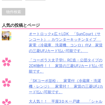
人気の投稿とページ
オートロック×広々LDK 「SunCourt（サ
ンコート）」カウンターキッチンタイプ
家電（冷蔵庫、洗濯機、コンロ）付♪ 家賃
の三菱UFJカード払い可能です。
「コーポラス太子堂Ⅰ」RC造・公団タイプの
2DK物件！！ 家賃の三菱UFJカード払い可
能です。
「SKコーポ並松」 家電付（冷蔵庫・洗濯
機・レンジ） 家電付！ 家賃の三菱UFJカ
ード払い可能です。
大人気！！ 平屋3ＤＫ一戸建 「シャル