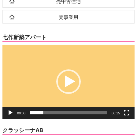
売中古住宅
売事業用
七作新築アパート
動
画
プ
レ
ー
ヤ
ー
00:00
00:15
クラッシーナAB