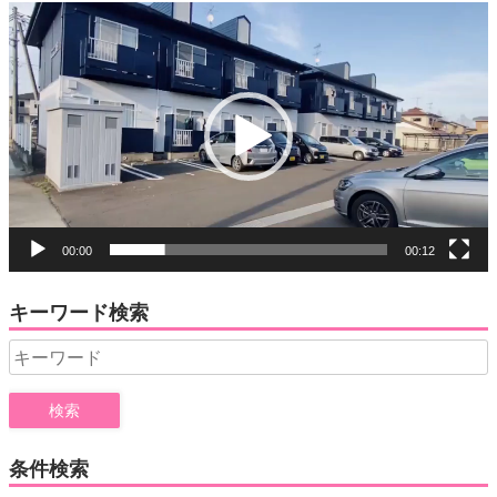
動
画
プ
レ
ー
ヤ
ー
00:00
00:12
キーワード検索
Search
for:
条件検索