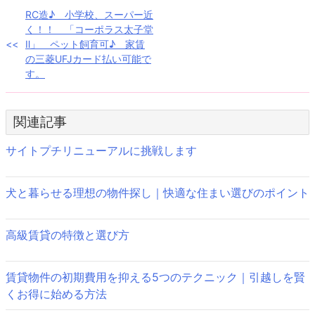
投
RC造♪ 小学校、スーパー近
く！！ 「コーポラス太子堂
稿
Ⅱ」 ペット飼育可♪ 家賃
の三菱UFJカード払い可能で
ナ
す。
ビ
ゲ
関連記事
ー
サイトプチリニューアルに挑戦します
シ
ョ
犬と暮らせる理想の物件探し｜快適な住まい選びのポイント
ン
高級賃貸の特徴と選び方
賃貸物件の初期費用を抑える5つのテクニック｜引越しを賢
くお得に始める方法