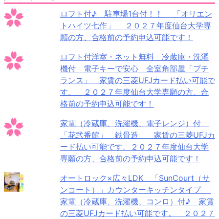
ロフト付♪ 駐車場1台付！！ 「オリエン
トハイツ七作」 ２０２７年度仙台大学専
願の方、合格前の予約申込可能です！
ロフト付洋室・ネット無料 冷蔵庫・洗濯
機付 電子キーで安心 全室角部屋「プチ
ランス」 家賃の三菱UFJカード払い可能で
す。 ２０２７年度仙台大学専願の方、合
格前の予約申込可能です！
家電（冷蔵庫、洗濯機、電子レンジ）付
「花弐番館」 鉄骨造 家賃の三菱UFJカ
ード払い可能です。２０２７年度仙台大学
専願の方、合格前の予約申込可能です！
オートロック×広々LDK 「SunCourt（サ
ンコート）」カウンターキッチンタイプ
家電（冷蔵庫、洗濯機、コンロ）付♪ 家賃
の三菱UFJカード払い可能です。 ２０２７