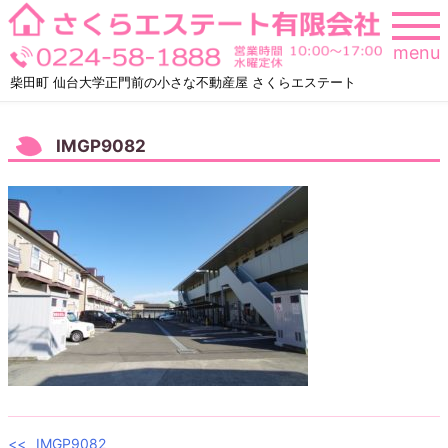
Skip
to
menu
content
柴田町 仙台大学正門前の小さな不動産屋 さくらエステート
IMGP9082
IMGP9082