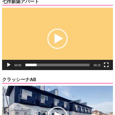
七作新築アパート
動
画
プ
レ
ー
ヤ
ー
00:00
00:15
クラッシーナAB
動
画
プ
レ
ー