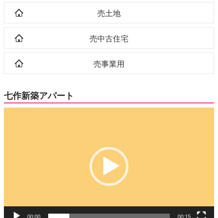
売土地
売中古住宅
売事業用
七作新築アパート
動
画
プ
レ
ー
ヤ
ー
00:00
00:15