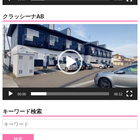
クラッシーナAB
動
画
プ
レ
ー
ヤ
ー
00:00
00:12
キーワード検索
Search
for: