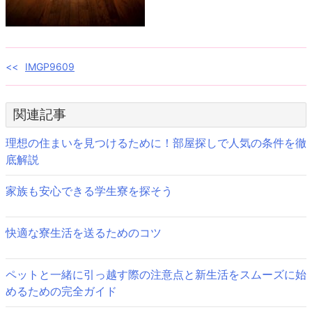
投
IMGP9609
稿
関連記事
ナ
ビ
理想の住まいを見つけるために！部屋探しで人気の条件を徹
底解説
ゲ
家族も安心できる学生寮を探そう
ー
シ
快適な寮生活を送るためのコツ
ョ
ン
ペットと一緒に引っ越す際の注意点と新生活をスムーズに始
めるための完全ガイド