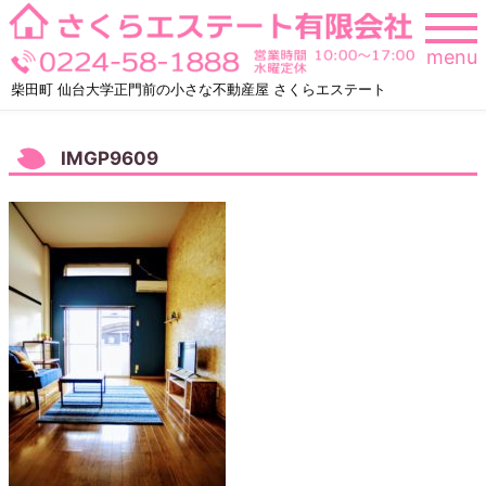
Skip
to
menu
content
柴田町 仙台大学正門前の小さな不動産屋 さくらエステート
IMGP9609