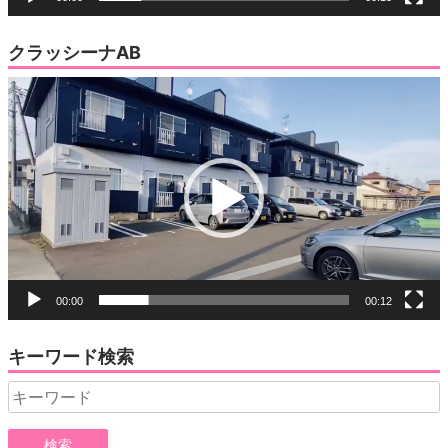
クラッシーナAB
動
画
プ
レ
ー
ヤ
ー
00:00
00:12
キーワード検索
Search
for: