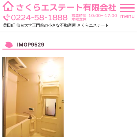
Skip
to
menu
content
柴田町 仙台大学正門前の小さな不動産屋 さくらエステート
IMGP9529