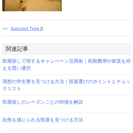
投
Suncourt Type B
稿
関連記事
ナ
ビ
部屋探しで得するキャンペーン活用術｜初期費用や家賃を抑
える賢い選択
ゲ
理想の学生寮を見つける方法｜部屋選びのポイントとチェッ
ー
クリスト
シ
部屋探しのシーズンごとの特徴を解説
ョ
ン
自然を感じられる部屋を見つける方法