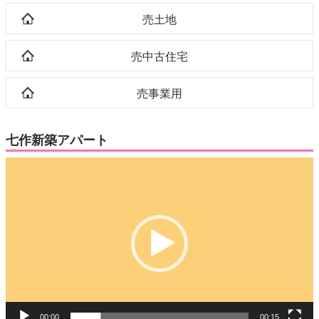
売土地
売中古住宅
売事業用
七作新築アパート
動
画
プ
レ
ー
ヤ
ー
00:00
00:15