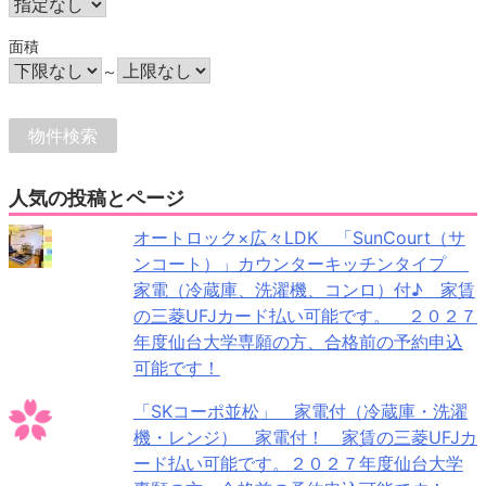
面積
～
人気の投稿とページ
オートロック×広々LDK 「SunCourt（サ
ンコート）」カウンターキッチンタイプ
家電（冷蔵庫、洗濯機、コンロ）付♪ 家賃
の三菱UFJカード払い可能です。 ２０２７
年度仙台大学専願の方、合格前の予約申込
可能です！
「SKコーポ並松」 家電付（冷蔵庫・洗濯
機・レンジ） 家電付！ 家賃の三菱UFJカ
ード払い可能です。２０２７年度仙台大学