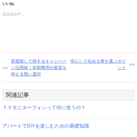
て
る
いいね:
Twitter
に
で
は
共
ク
読み込み中...
有
リ
(新
ッ
し
ク
い
し
ウ
て
ィ
く
ン
だ
ド
さ
ウ
い
で
(新
開
し
き
い
投
部屋探しで得するキャンペー
安心して住める寮を選ぶポイ
ま
ウ
す)
ィ
ン活用術｜初期費用や家賃を
ント
ン
稿
ド
抑える賢い選択
ウ
で
ナ
開
き
ま
ビ
関連記事
す)
ゲ
ＴＶモニターフォンって何に使うの？
ー
アパートでDIYを楽しむための基礎知識
シ