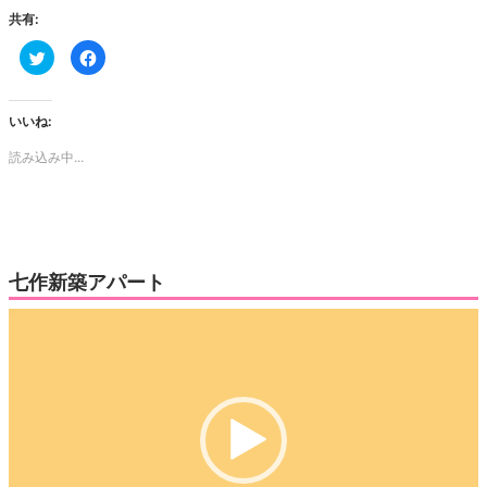
共有:
ク
Facebook
リ
で
ッ
共
ク
有
し
す
て
る
いいね:
Twitter
に
で
は
読み込み中...
共
ク
有
リ
(新
ッ
し
ク
い
し
ウ
て
ィ
く
ン
だ
ド
さ
ウ
い
七作新築アパート
で
(新
開
し
き
い
動
ま
ウ
す)
ィ
画
ン
ド
プ
ウ
で
レ
開
き
ー
ま
す)
ヤ
ー