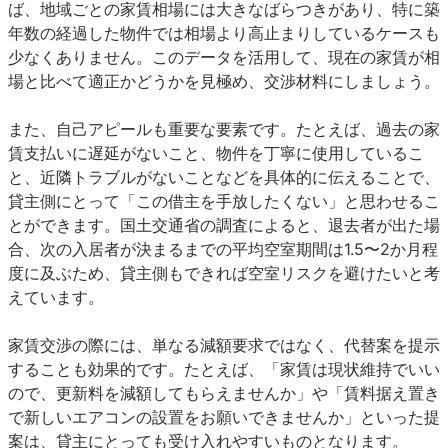
ば、地域ごとの家賃相場には大きなばらつきがあり、特に築
年数の経過した物件では相場より高止まりしているケースも
少なくありません。このデータを活用して、現在の家賃が相
場と比べて適正かどうかを見極め、交渉材料にしましょう。
また、自己アピールも重要な要素です。たとえば、過去の家
賃支払いに遅延がないこと、物件を丁寧に使用しているこ
と、近隣トラブルがないことなどを具体的に伝えることで、
貸主側にとって「この借主を手放したくない」と思わせるこ
とができます。国土交通省の調査によると、退去者が出た場
合、次の入居者が決まるまでの平均空室期間は1.5〜2か月程
度に及ぶため、貸主側もできれば空室リスクを避けたいと考
えています。
家賃交渉の際には、単なる減額要求ではなく、代替案を提示
することも効果的です。たとえば、「家賃は現状維持でいい
ので、更新料を減額してもらえませんか」や「賃料据え置き
で新しいエアコンの設置をお願いできませんか」といった提
案は、貸主にとっても受け入れやすいものとなります。