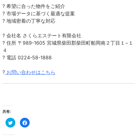
? 希望に
合った物件をご紹介
? 市場データに基づく最適な提案
? 地域密着の丁寧な対応
? 会社名 さくらエステート有限会社
? 住所 〒989-1605 宮城県柴田郡柴田町船岡南２丁目１−１
４
? 電話 0224-58-1888
?
お問い合わせはこちら
共有:
ク
Facebook
リ
で
ッ
共
ク
有
し
す