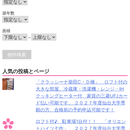
築年数
面積
～
人気の投稿とページ
「クラッシーナ柴田C・Ｄ棟」 ロフト付の
大きな部屋。冷蔵庫・洗濯機・レンジ・IH
クッキングヒーター付 家賃の三菱UFJカー
ド払い可能です。 ２０２７年度仙台大学専
願の方、合格前の予約申込可能です！
ロフト付♪ 駐車場1台付！！ 「オリエン
トハイツ七作」 ２０２７年度仙台大学専