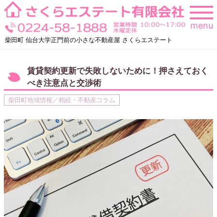
Skip
to
menu
content
柴田町 仙台大学正門前の小さな不動産屋 さくらエステート
賃貸契約更新で失敗しないために！押さえておく
べき注意点と交渉術
柴田町地域情報／相続・不動産コラム