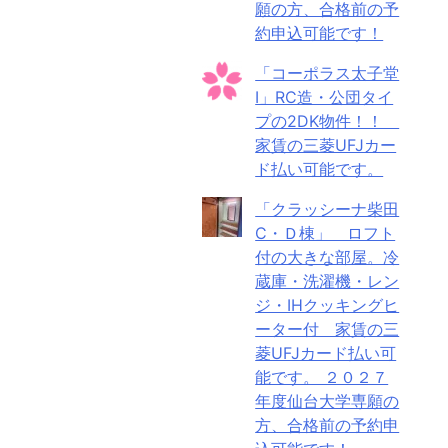
願の方、合格前の予
約申込可能です！
「コーポラス太子堂
Ⅰ」RC造・公団タイ
プの2DK物件！！
家賃の三菱UFJカー
ド払い可能です。
「クラッシーナ柴田
C・Ｄ棟」 ロフト
付の大きな部屋。冷
蔵庫・洗濯機・レン
ジ・IHクッキングヒ
ーター付 家賃の三
菱UFJカード払い可
能です。 ２０２７
年度仙台大学専願の
方、合格前の予約申