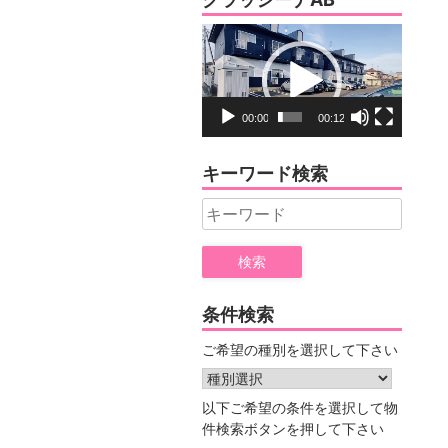
ー
動
画
プ
レ
00:00
00:12
ー
ヤ
キーワード検索
ー
Search
for:
条件検索
ご希望の種別を選択して下さい
以下ご希望の条件を選択して物
件検索ボタンを押して下さい