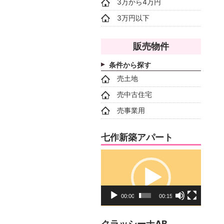
3万から4万円
3万円以下
販売物件
条件から探す
売土地
売中古住宅
売事業用
七作新築アパート
動
画
プ
レ
00:00
00:15
ー
ヤ
クラッシーナAB