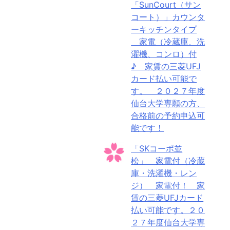
「SunCourt（サン
コート）」カウンタ
ーキッチンタイプ
家電（冷蔵庫、洗
濯機、コンロ）付
♪ 家賃の三菱UFJ
カード払い可能で
す。 ２０２７年度
仙台大学専願の方、
合格前の予約申込可
能です！
「SKコーポ並
松」 家電付（冷蔵
庫・洗濯機・レン
ジ） 家電付！ 家
賃の三菱UFJカード
払い可能です。２０
２７年度仙台大学専