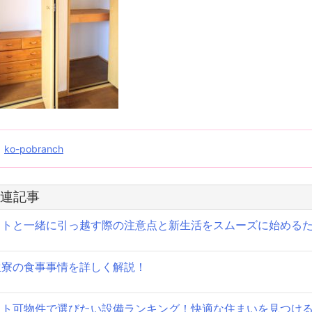
投
ko-pobranch
稿
連記事
ナ
ットと一緒に引っ越す際の注意点と新生活をスムーズに始める
ビ
ゲ
生寮の食事事情を詳しく解説！
ー
シ
ット可物件で選びたい設備ランキング！快適な住まいを見つけ