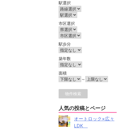
駅選択
市区選択
駅歩分
築年数
面積
～
人気の投稿とページ
オートロック×広々
LDK