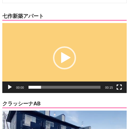
七作新築アパート
動
画
プ
レ
ー
ヤ
ー
00:00
00:15
クラッシーナAB
動
画
プ