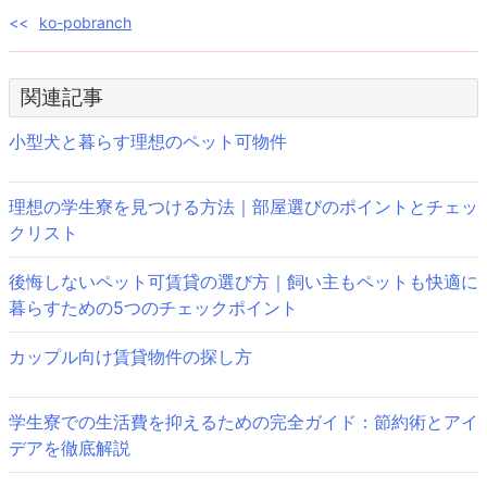
投
ko-pobranch
稿
関連記事
ナ
ビ
小型犬と暮らす理想のペット可物件
ゲ
理想の学生寮を見つける方法｜部屋選びのポイントとチェッ
ー
クリスト
シ
後悔しないペット可賃貸の選び方｜飼い主もペットも快適に
ョ
暮らすための5つのチェックポイント
ン
カップル向け賃貸物件の探し方
学生寮での生活費を抑えるための完全ガイド：節約術とアイ
デアを徹底解説