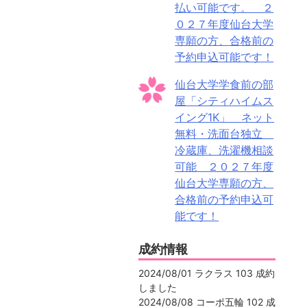
払い可能です。 ２
０２７年度仙台大学
専願の方、合格前の
予約申込可能です！
仙台大学学食前の部
屋「シティハイムス
イング1K」 ネット
無料・洗面台独立
冷蔵庫、洗濯機相談
可能 ２０２７年度
仙台大学専願の方、
合格前の予約申込可
能です！
成約情報
2024/08/01 ラクラス 103 成約
しました
2024/08/08 コーポ五輪 102 成