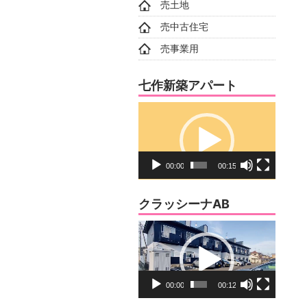
売土地
売中古住宅
売事業用
七作新築アパート
動
画
プ
レ
00:00
00:15
ー
ヤ
クラッシーナAB
ー
動
画
プ
レ
00:00
00:12
ー