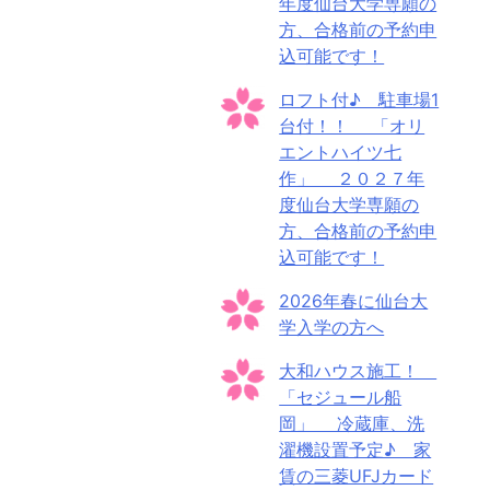
年度仙台大学専願の
方、合格前の予約申
込可能です！
ロフト付♪ 駐車場1
台付！！ 「オリ
エントハイツ七
作」 ２０２７年
度仙台大学専願の
方、合格前の予約申
込可能です！
2026年春に仙台大
学入学の方へ
大和ハウス施工！
「セジュール船
岡」 冷蔵庫、洗
濯機設置予定♪ 家
賃の三菱UFJカード