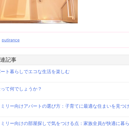
投
putirance
稿
連記事
ナ
パート暮らしでエコな生活を楽しむ
ビ
ゲ
金って何でしょうか？
ー
シ
ァミリー向けアパートの選び方：子育てに最適な住まいを見つ
ョ
ァミリー向けの部屋探しで気をつける点：家族全員が快適に暮
ン