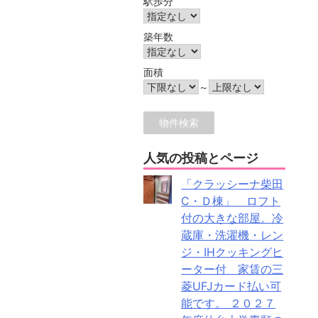
駅歩分
築年数
面積
～
人気の投稿とページ
「クラッシーナ柴田
C・Ｄ棟」 ロフト
付の大きな部屋。冷
蔵庫・洗濯機・レン
ジ・IHクッキングヒ
ーター付 家賃の三
菱UFJカード払い可
能です。 ２０２７