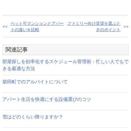
(新
ッ
し
ク
い
し
ウ
て
ィ
く
ン
だ
投
ペット可マンションとアパー
ファミリー向け賃貸を選ぶと
ド
さ
ウ
い
トの違いを比較
きのポイント
で
(新
稿
開
し
き
い
ま
ウ
ナ
す)
ィ
関連記事
ン
ド
ビ
ウ
で
部屋探しを効率化するスケジュール管理術：忙しい人でもで
開
ゲ
き
きる最適な方法
ま
す)
ー
柴田町でのアルバイトについて
シ
ョ
アパート生活を快適にする設備選びのコツ
ン
雪はどのくらい降りますか？