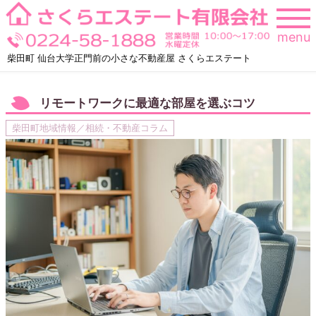
Skip
to
menu
content
柴田町 仙台大学正門前の小さな不動産屋 さくらエステート
リモートワークに最適な部屋を選ぶコツ
柴田町地域情報／相続・不動産コラム