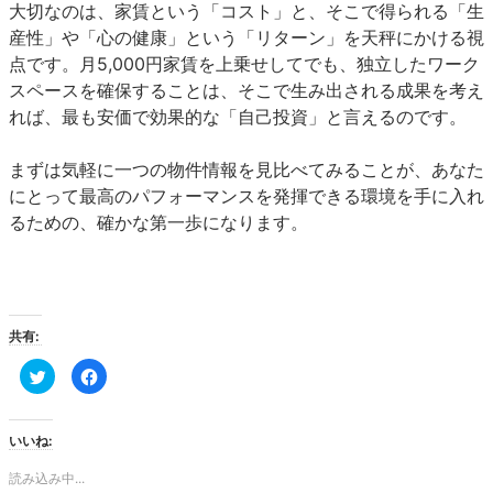
大切なのは、家賃という「コスト」と、そこで得られる「生
産性」や「心の健康」という「リターン」を天秤にかける視
点です。月5,000円家賃を上乗せしてでも、独立したワーク
スペースを確保することは、そこで生み出される成果を考え
れば、最も安価で効果的な「自己投資」と言えるのです。
まずは気軽に一つの物件情報を見比べてみることが、あなた
にとって最高のパフォーマンスを発揮できる環境を手に入れ
るための、確かな第一歩になります。
共有:
ク
Facebook
リ
で
ッ
共
ク
有
し
す
て
る
いいね:
Twitter
に
で
は
共
ク
読み込み中...
有
リ