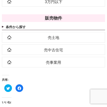
3万円以下
販売物件
条件から探す
売土地
売中古住宅
売事業用
共有:
ク
Facebook
リ
で
ッ
共
ク
有
し
す
て
る
いいね:
Twitter
に