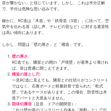
音が響かない」と信じています。しかし、これは半分正解
で、半分は危険な思い込みです。
確かに、RC造は「木造」や「鉄骨造（S造）」に比べて、空
気中を伝わる音（話し声、テレビの音など）に対する遮音性
は高い傾向にあります。
しかし、問題は「壁の厚さ」と「構造」です。
壁の厚さ
:
RC造でも、隣室との間の「戸境壁」が基準より薄けれ
ば、音は普通に聞こえてきます。
構造の落とし穴
:
一見RC造に見えても、隣室との仕切りがコンクリート
ではなく、石膏ボードと軽量鉄骨で造られた「乾式
壁」であるケースがあります。この場合、防音性は木
造アパートと大差ありません。
固体伝播音
（足音、ドアの開閉音）:
これは壁や床のコンクリート自体を「振動」として伝