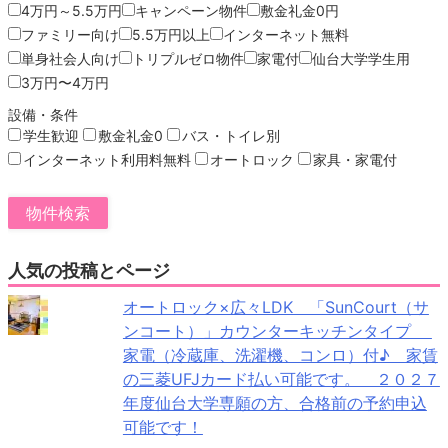
4万円～5.5万円
キャンペーン物件
敷金礼金0円
ファミリー向け
5.5万円以上
インターネット無料
単身社会人向け
トリプルゼロ物件
家電付
仙台大学学生用
3万円〜4万円
設備・条件
学生歓迎
敷金礼金0
バス・トイレ別
インターネット利用料無料
オートロック
家具・家電付
人気の投稿とページ
オートロック×広々LDK 「SunCourt（サ
ンコート）」カウンターキッチンタイプ
家電（冷蔵庫、洗濯機、コンロ）付♪ 家賃
の三菱UFJカード払い可能です。 ２０２７
年度仙台大学専願の方、合格前の予約申込
可能です！