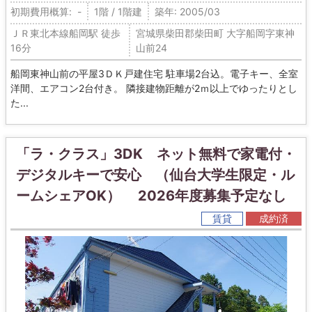
初期費用概算: -
1階 / 1階建
築年: 2005/03
ＪＲ東北本線船岡駅 徒歩
宮城県柴田郡柴田町 大字船岡字東神
16分
山前24
船岡東神山前の平屋3ＤＫ戸建住宅 駐車場2台込。電子キー、全室
洋間、エアコン2台付き。 隣接建物距離が2ｍ以上でゆったりとし
た...
「ラ・クラス」3DK ネット無料で家電付・
デジタルキーで安心 （仙台大学生限定・ル
ームシェアOK） 2026年度募集予定なし
賃貸
成約済