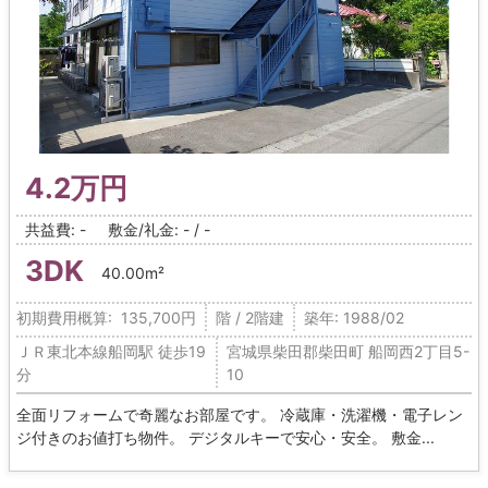
4.2万円
共益費: -
敷金/礼金: - / -
3DK
40.00m²
初期費用概算: 135,700円
階 / 2階建
築年: 1988/02
ＪＲ東北本線船岡駅 徒歩19
宮城県柴田郡柴田町 船岡西2丁目5-
分
10
全面リフォームで奇麗なお部屋です。 冷蔵庫・洗濯機・電子レン
ジ付きのお値打ち物件。 デジタルキーで安心・安全。 敷金...