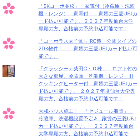
「SKコーポ並松」 家電付（冷蔵庫・洗濯
機・レンジ） 家電付！ 家賃の三菱UFJカ
ード払い可能です。２０２７年度仙台大学
専願の方、合格前の予約申込可能です！
「コーポラス太子堂Ⅰ」RC造・公団タイプの
2DK物件！！ 家賃の三菱UFJカード払い可
能です。
「クラッシーナ柴田C・Ｄ棟」 ロフト付の
大きな部屋。冷蔵庫・洗濯機・レンジ・IH
クッキングヒーター付 家賃の三菱UFJカー
ド払い可能です。 ２０２７年度仙台大学専
願の方、合格前の予約申込可能です！
大和ハウス施工！ 「セジュール船岡」
冷蔵庫、洗濯機設置予定♪ 家賃の三菱UFJ
カード払い可能です。 ２０２７年度仙台
大学専願の方、合格前の予約申込可能で