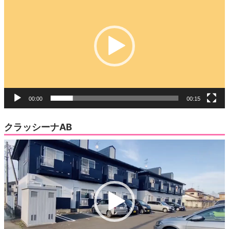
画
プ
レ
ー
ヤ
ー
00:00
00:15
クラッシーナAB
動
画
プ
レ
ー
ヤ
ー