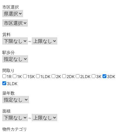
市区選択
賃料
～
駅歩分
間取り
1R
1K
1SK
1LDK
2K
2DK
2LDK
3K
3DK
3LDK
築年数
面積
～
物件カテゴリ