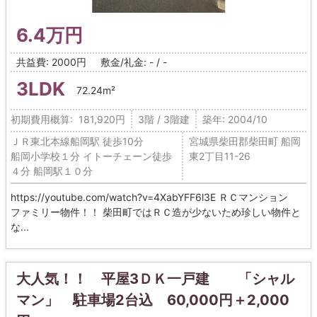
6.4万円
共益費: 2000円
敷金/礼金: - / -
3LDK
72.24m²
初期費用概算: 181,920円
3階 / 3階建
築年: 2004/10
ＪＲ東北本線船岡駅 徒歩10分
宮城県柴田郡柴田町 船岡
船岡小学校１分 イトーチェーン徒歩
東2丁目11-26
４分 船岡駅１０分
https://youtube.com/watch?v=4XabYFF6l3E ＲＣマンション
ファミリー物件！！ 柴田町ではＲＣ造が少ないため珍しい物件と
な...
大人気！！ 平屋3ＤＫ一戸建 「シャル
マン」 駐車場2台込 60,000円＋2,000