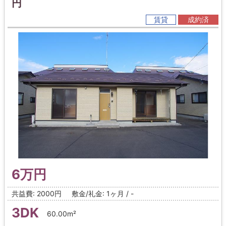
円
賃貸
成約済
6万円
共益費: 2000円
敷金/礼金: 1ヶ月 / -
3DK
60.00m²