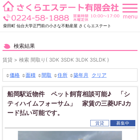
Skip
to
menu
content
柴田町 仙台大学正門前の小さな不動産屋 さくらエステート
検索結果
賃貸 > 検索 間取り( 3DK 3SDK 3LDK 3SLDK )
価格
面積
間取
住所
築年月
クリア
船岡駅近物件 ペット飼育相談可能♪ 「シ
ティハイムフォーサム」 家賃の三菱UFJカ
ード払い可能です。
賃貸
募集中