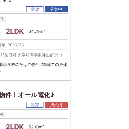
賃貸
募集中
円
2LDK
64.79m²
年: 2010/03
郡柴田町 大字船岡字東神山前25-1
c 柴田町の養護学校のそばの物件 2階建ての戸建
.
物件！オール電化♪
賃貸
成約済
円
2LDK
52.10m²