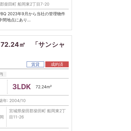
郡柴田町 船岡東2丁目7-20
R5kPshPBQ 2023年9月から当社の管理物件
間地点にあり...
72.24㎡ 「サンシャ
賃貸
成約済
円
3LDK
72.24m²
築年: 2004/10
宮城県柴田郡柴田町 船岡東2丁
岡
目11-26