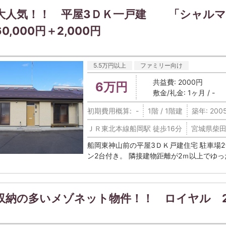
大人気！！ 平屋3ＤＫ一戸建 「シャル
60,000円＋2,000円
5.5万円以上
ファミリー向け
共益費: 2000円
6万円
敷金/礼金: 1ヶ月 / -
初期費用概算: -
1階 / 1階建
築年: 200
ＪＲ東北本線船岡駅 徒歩16分
宮城県柴田
船岡東神山前の平屋3ＤＫ戸建住宅 駐車場
ン2台付き。 隣接建物距離が2ｍ以上でゆった
収納の多いメゾネット物件！！ ロイヤル 