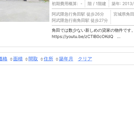
初期費用概算: -
階 / 1階建
築年: 2013
阿武隈急行角田駅 徒歩26分
宮城県角田市
阿武隈急行南角田駅 徒歩27分
角田では数少ない新しめの貸家の物件です。
https://youtu.be/zCTlB0cOKdQ ...
価格
面積
間取
住所
築年月
クリア