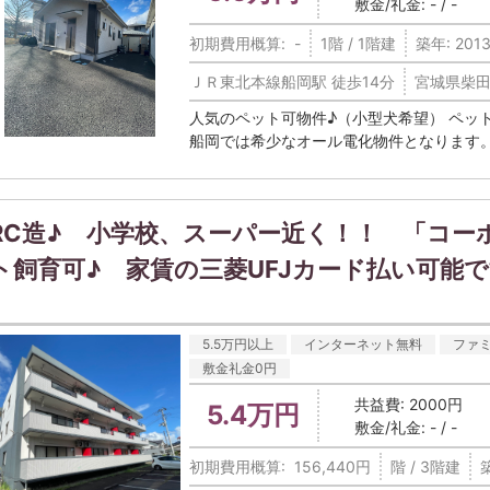
敷金/礼金: - / -
初期費用概算: -
1階 / 1階建
築年: 2013
ＪＲ東北本線船岡駅 徒歩14分
宮城県柴田
人気のペット可物件♪（小型犬希望） ペッ
船岡では希少なオール電化物件となります。 駐
RC造♪ 小学校、スーパー近く！！ 「コー
ト飼育可♪ 家賃の三菱UFJカード払い可能
5.5万円以上
インターネット無料
ファ
敷金礼金0円
共益費: 2000円
5.4万円
敷金/礼金: - / -
初期費用概算: 156,440円
階 / 3階建
築