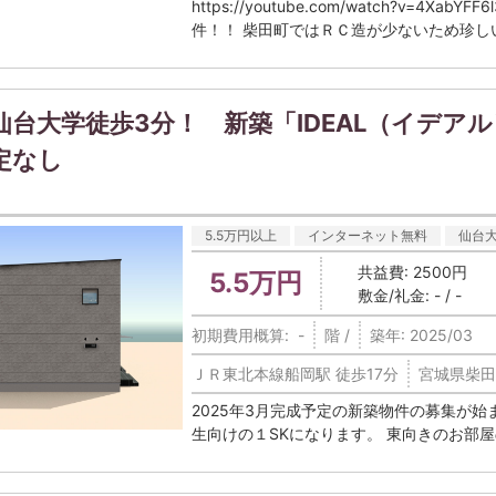
https://youtube.com/watch?v=4X
件！！ 柴田町ではＲＣ造が少ないため珍しい
仙台大学徒歩3分！ 新築「IDEAL（イデアル
定なし
5.5万円以上
インターネット無料
仙台
共益費: 2500円
5.5万円
敷金/礼金: - / -
初期費用概算: -
階 /
築年: 2025/03
ＪＲ東北本線船岡駅 徒歩17分
宮城県柴田
2025年3月完成予定の新築物件の募集が始
生向けの１SKになります。 東向きのお部屋の