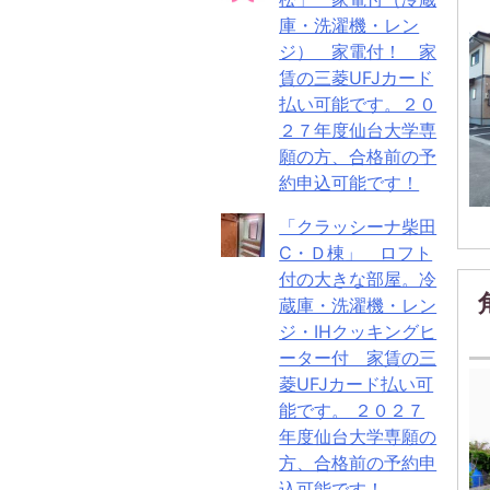
庫・洗濯機・レン
ジ） 家電付！ 家
賃の三菱UFJカード
払い可能です。２０
２７年度仙台大学専
願の方、合格前の予
約申込可能です！
「クラッシーナ柴田
C・Ｄ棟」 ロフト
付の大きな部屋。冷
蔵庫・洗濯機・レン
ジ・IHクッキングヒ
ーター付 家賃の三
菱UFJカード払い可
能です。 ２０２７
年度仙台大学専願の
方、合格前の予約申
込可能です！