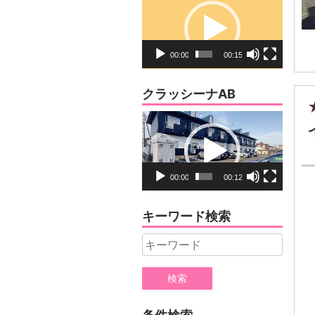
画
プ
レ
00:00
00:15
ー
ヤ
クラッシーナAB
ー
動
画
プ
レ
00:00
00:12
ー
ヤ
キーワード検索
ー
Search
for: