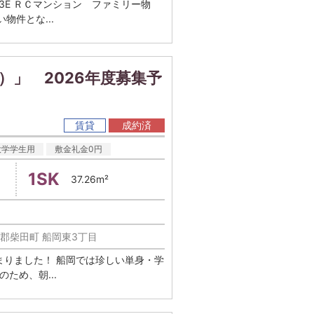
abYFF6l3E ＲＣマンション ファミリー物
物件とな...
）」 2026年度募集予
賃貸
成約済
大学学生用
敷金礼金0円
1SK
37.26m²
郡柴田町 船岡東3丁目
まりました！ 船岡では珍しい単身・学
ため、朝...