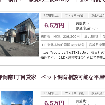
5.5万円以上
ファミリー向け
敷金礼金0
共益費: -
6.5万円
敷金/礼金: - / -
初期費用概算: 206,300円
階 / 2階建
築
ＪＲ東北本線船岡駅 徒歩18分
宮城県柴田
https://youtu.be/ihgSTX8aUw
物件です。 ２LDK 駐車場2台付きにて募集..
船岡南1丁目貸家 ペット飼育相談可能な平屋
5.5万円以上
ファミリー向け
敷金礼金0
共益費: -
6.5万円