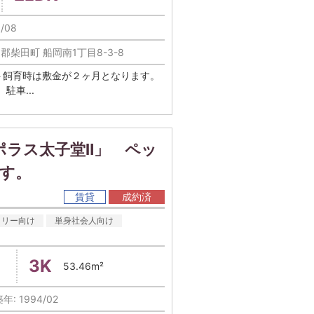
/08
郡柴田町 船岡南1丁目8-3-8
ト飼育時は敷金が２ヶ月となります。
車...
ポラス太子堂Ⅱ」 ペッ
です。
賃貸
成約済
ミリー向け
単身社会人向け
3K
53.46m²
年: 1994/02