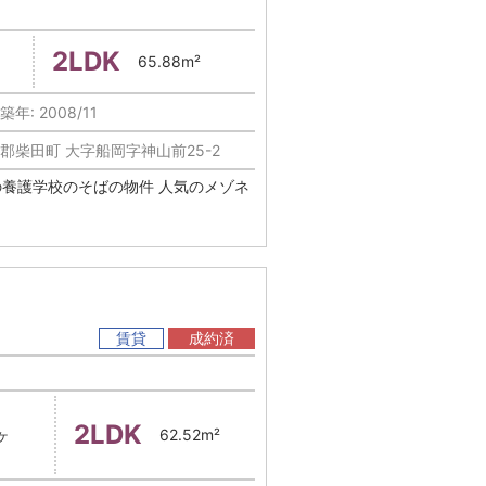
2LDK
65.88m²
築年: 2008/11
郡柴田町 大字船岡字神山前25-2
Q 柴田町の養護学校のそばの物件 人気のメゾネ
賃貸
成約済
2LDK
ヶ
62.52m²