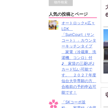
人気の投稿とページ
オートロック×広々
LDK
「SunCourt（サン
コート）」カウンタ
ーキッチンタイプ
家電（冷蔵庫、洗
濯機、コンロ）付
♪ 家賃の三菱UFJ
カード払い可能で
す。 ２０２７年度
仙台大学専願の方、
合格前の予約申込可
能です！
「SKコーポ並
松」 家電付（冷蔵