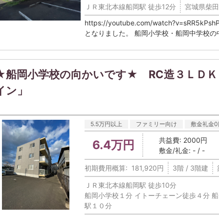
ＪＲ東北本線船岡駅 徒歩12分
宮城県柴田
https://youtube.com/watch?v=sR
となりました。 船岡小学校・船岡中学校の中
★船岡小学校の向かいです★ RC造３ＬＤＫ 
イン」
5.5万円以上
ファミリー向け
敷金礼金0
共益費: 2000円
6.4万円
敷金/礼金: - / -
初期費用概算: 181,920円
3階 / 3階建
ＪＲ東北本線船岡駅 徒歩10分
船岡小学校１分 イトーチェーン徒歩４分 船
駅１０分