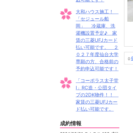
大和ハウス施工！
「セジュール船
岡」 冷蔵庫、洗
濯機設置予定♪ 家
賃の三菱UFJカード
払い可能です。 ２
０２７年度仙台大学
専願の方、合格前の
予約申込可能です！
「コーポラス太子堂
Ⅰ」RC造・公団タイ
プの2DK物件！！
家賃の三菱UFJカー
ド払い可能です。
成約情報