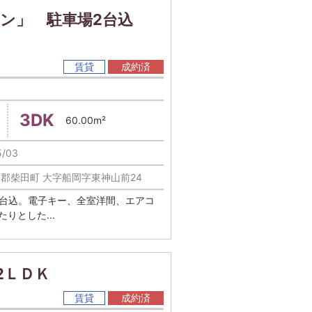
マン」 駐車場2台込
賃貸
成約済
3DK
60.00m²
5/03
郡柴田町 大字船岡字東神山前24
2台込。電子キー、全室洋間、エアコ
りとした...
2ＬＤＫ
賃貸
成約済