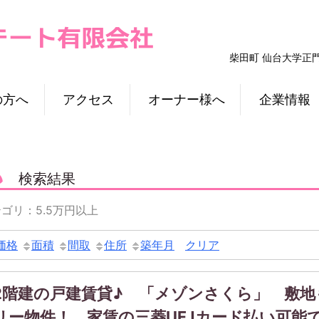
柴田町 仙台大学正
の方へ
アクセス
オーナー様へ
企業情報
検索結果
ゴリ：5.5万円以上
価格
面積
間取
住所
築年月
クリア
2階建の戸建賃貸♪ 「メゾンさくら」 敷
リー物件！ 家賃の三菱UFJカード払い可能