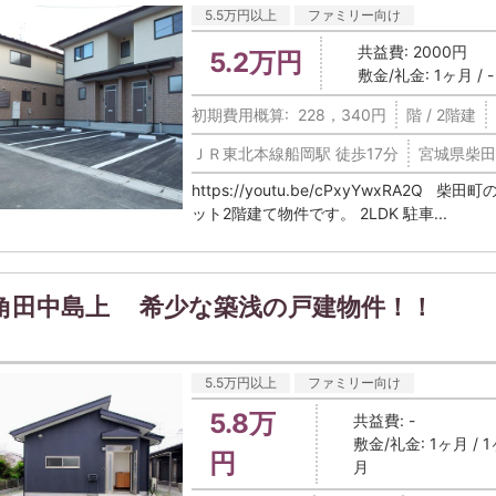
5.5万円以上
ファミリー向け
共益費: 2000円
5.2万円
敷金/礼金: 1ヶ月 / -
初期費用概算: 228，340円
階 / 2階建
ＪＲ東北本線船岡駅 徒歩17分
宮城県柴田
https://youtu.be/cPxyYwxRA2
ット2階建て物件です。 2LDK 駐車...
角田中島上 希少な築浅の戸建物件！！
5.5万円以上
ファミリー向け
5.8万
共益費: -
敷金/礼金: 1ヶ月 / 1
円
月