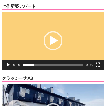
七作新築アパート
動
画
プ
レ
ー
ヤ
ー
00:00
00:15
クラッシーナAB
動
画
プ
レ