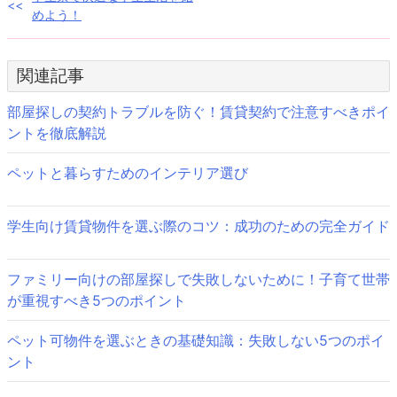
投
めよう！
稿
ナ
関連記事
ビ
部屋探しの契約トラブルを防ぐ！賃貸契約で注意すべきポイ
ゲ
ントを徹底解説
ー
ペットと暮らすためのインテリア選び
シ
ョ
学生向け賃貸物件を選ぶ際のコツ：成功のための完全ガイド
ン
ファミリー向けの部屋探しで失敗しないために！子育て世帯
が重視すべき5つのポイント
ペット可物件を選ぶときの基礎知識：失敗しない5つのポイ
ント