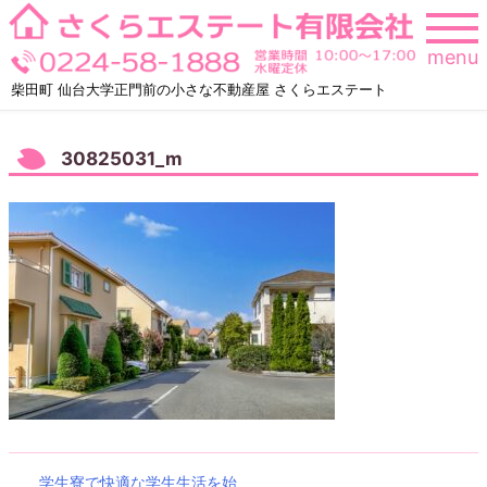
Skip
to
menu
content
柴田町 仙台大学正門前の小さな不動産屋 さくらエステート
30825031_m
学生寮で快適な学生生活を始