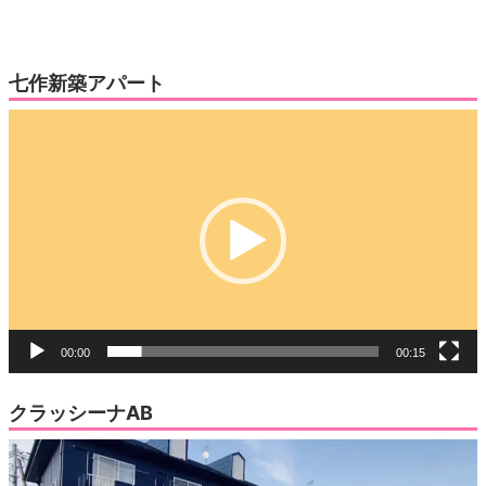
い
し
ウ
て
ィ
く
ン
だ
ド
さ
ウ
い
七作新築アパート
で
(新
開
し
き
い
動
ま
ウ
す)
ィ
画
ン
ド
プ
ウ
で
レ
開
き
ー
ま
す)
ヤ
ー
00:00
00:15
クラッシーナAB
動
画