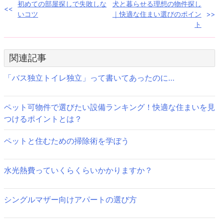
投
初めての部屋探しで失敗しな
犬と暮らせる理想の物件探し
ド
さ
ウ
い
いコツ
｜快適な住まい選びのポイン
で
(新
稿
開
し
ト
き
い
ま
ウ
ナ
す)
ィ
ン
ド
ビ
関連記事
ウ
で
開
ゲ
き
「バス独立トイレ独立」って書いてあったのに…
ま
す)
ー
ペット可物件で選びたい設備ランキング！快適な住まいを見
シ
つけるポイントとは？
ョ
ペットと住むための掃除術を学ぼう
ン
水光熱費っていくらくらいかかりますか？
シングルマザー向けアパートの選び方