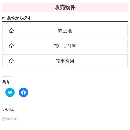
販売物件
条件から探す
売土地
売中古住宅
売事業用
共有:
ク
Facebook
リ
で
ッ
共
ク
有
し
す
て
る
いいね:
Twitter
に
で
は
読み込み中...
共
ク
有
リ
(新
ッ
し
ク