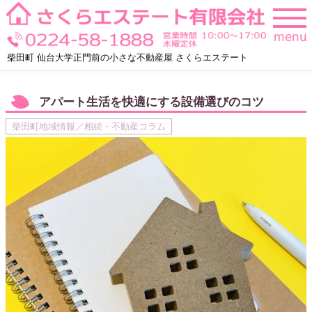
Skip
to
menu
content
柴田町 仙台大学正門前の小さな不動産屋 さくらエステート
アパート生活を快適にする設備選びのコツ
柴田町地域情報／相続・不動産コラム