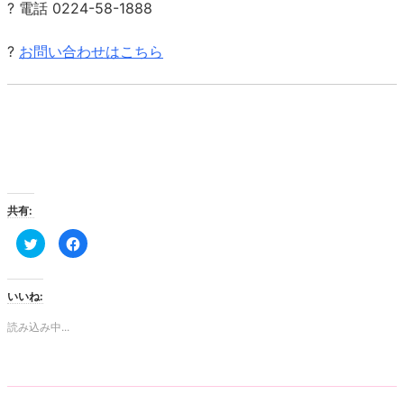
? 電話 0224-58-1888
?
お問い合わせはこちら
共有:
ク
Facebook
リ
で
ッ
共
ク
有
し
す
て
る
いいね:
Twitter
に
で
は
共
ク
読み込み中...
有
リ
(新
ッ
し
ク
い
し
ウ
て
ィ
く
ン
だ