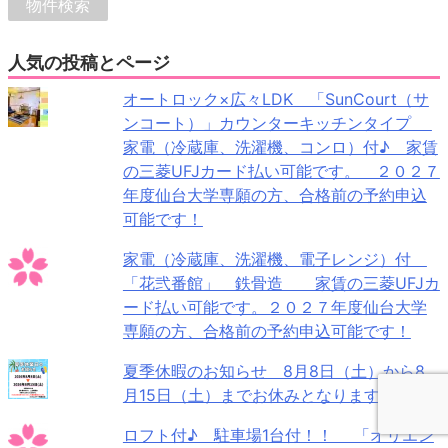
人気の投稿とページ
オートロック×広々LDK 「SunCourt（サ
ンコート）」カウンターキッチンタイプ
家電（冷蔵庫、洗濯機、コンロ）付♪ 家賃
の三菱UFJカード払い可能です。 ２０２７
年度仙台大学専願の方、合格前の予約申込
可能です！
家電（冷蔵庫、洗濯機、電子レンジ）付
「花弐番館」 鉄骨造 家賃の三菱UFJカ
ード払い可能です。２０２７年度仙台大学
専願の方、合格前の予約申込可能です！
夏季休暇のお知らせ 8月8日（土）から8
月15日（土）までお休みとなります。
ロフト付♪ 駐車場1台付！！ 「オリエン