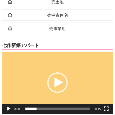
売土地
売中古住宅
売事業用
七作新築アパート
動
画
プ
レ
ー
ヤ
ー
00:00
00:15