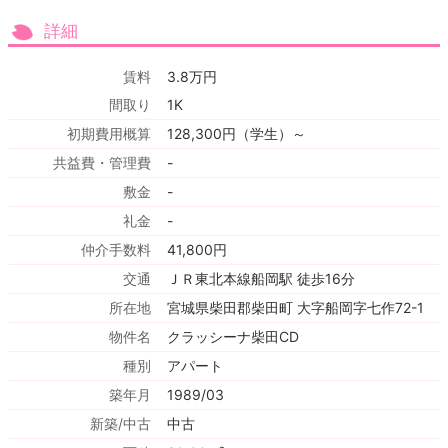
詳細
賃料
3.8万円
間取り
1K
初期費用概算
128,300円（学生）～
共益費・管理費
-
敷金
-
礼金
-
仲介手数料
41,800円
交通
ＪＲ東北本線船岡駅 徒歩16分
所在地
宮城県柴田郡柴田町 大字船岡字七作72-1
物件名
クラッシーナ柴田CD
種別
アパート
築年月
1989/03
新築/中古
中古