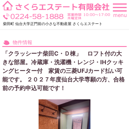
Skip
to
menu
content
柴田町 仙台大学正門前の小さな不動産屋 さくらエステート
物件情報
「クラッシーナ柴田C・Ｄ棟」 ロフト付の大
きな部屋。冷蔵庫・洗濯機・レンジ・IHクッキ
ングヒーター付 家賃の三菱UFJカード払い可
能です。 ２０２７年度仙台大学専願の方、合格
前の予約申込可能です！