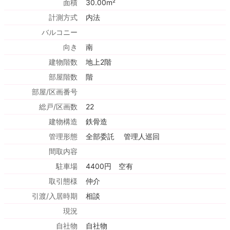
面積
30.00m²
計測方式
内法
バルコニー
向き
南
建物階数
地上2階
部屋階数
階
部屋/区画番号
総戸/区画数
22
建物構造
鉄骨造
管理形態
全部委託 管理人巡回
間取内容
駐車場
4400円 空有
取引態様
仲介
引渡/入居時期
相談
現況
自社物
自社物