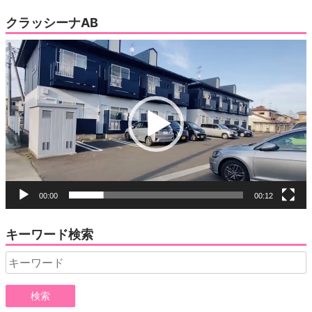
クラッシーナAB
動
画
プ
レ
ー
ヤ
ー
00:00
00:12
キーワード検索
Search
for: