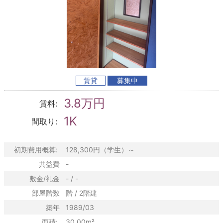
賃貸
募集中
3.8万円
賃料:
1K
間取り:
初期費用概算:
128,300円（学生）～
共益費
-
敷金/礼金
- / -
部屋階数
階 / 2階建
築年
1989/03
面積:
30.00m²