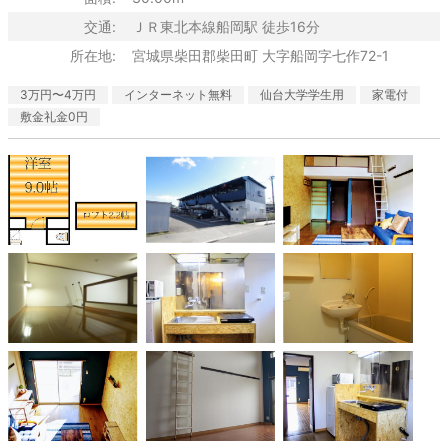
交通:
ＪＲ東北本線船岡駅 徒歩16分
所在地:
宮城県柴田郡柴田町 大字船岡字七作72-1
3万円〜4万円
インターネット無料
仙台大学学生用
家電付
敷金礼金0円