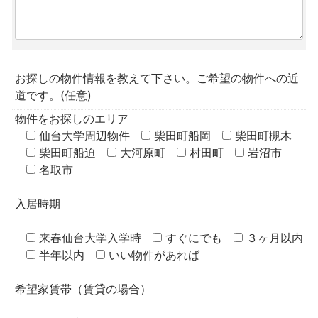
お探しの物件情報を教えて下さい。ご希望の物件への近
道です。(任意)
物件をお探しのエリア
仙台大学周辺物件
柴田町船岡
柴田町槻木
柴田町船迫
大河原町
村田町
岩沼市
名取市
入居時期
来春仙台大学入学時
すぐにでも
３ヶ月以内
半年以内
いい物件があれば
希望家賃帯（賃貸の場合）