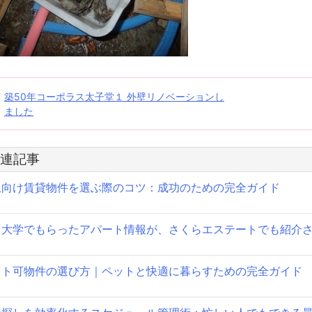
投
築50年コーポラス太子堂１ 外壁リノベーションし
ました
稿
ナ
連記事
ビ
生向け賃貸物件を選ぶ際のコツ：成功のための完全ガイド
ゲ
ー
台大学でもらったアパート情報が、さくらエステートでも紹介
シ
ット可物件の選び方｜ペットと快適に暮らすための完全ガイド
ョ
ン