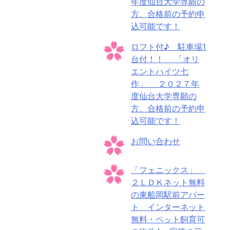
年度仙台大学専願の
方、合格前の予約申
込可能です！
ロフト付♪ 駐車場1
台付！！ 「オリ
エントハイツ七
作」 ２０２７年
度仙台大学専願の
方、合格前の予約申
込可能です！
お問い合わせ
「フェニックス」
２ＬＤＫネット無料
の東船岡駅前アパー
ト インターネット
無料・ペット飼育可