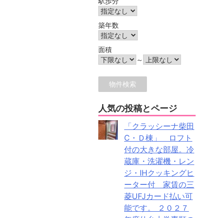
駅歩分
築年数
面積
～
人気の投稿とページ
「クラッシーナ柴田
C・Ｄ棟」 ロフト
付の大きな部屋。冷
蔵庫・洗濯機・レン
ジ・IHクッキングヒ
ーター付 家賃の三
菱UFJカード払い可
能です。 ２０２７