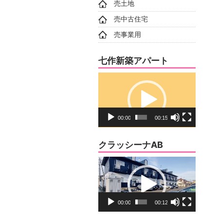
売土地
売中古住宅
売事業用
七作新築アパート
動
画
プ
レ
00:00
00:15
ー
ヤ
クラッシーナAB
ー
動
画
プ
レ
00:00
00:12
ー