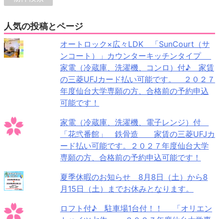
人気の投稿とページ
オートロック×広々LDK 「SunCourt（サ
ンコート）」カウンターキッチンタイプ
家電（冷蔵庫、洗濯機、コンロ）付♪ 家賃
の三菱UFJカード払い可能です。 ２０２７
年度仙台大学専願の方、合格前の予約申込
可能です！
家電（冷蔵庫、洗濯機、電子レンジ）付
「花弐番館」 鉄骨造 家賃の三菱UFJカ
ード払い可能です。２０２７年度仙台大学
専願の方、合格前の予約申込可能です！
夏季休暇のお知らせ 8月8日（土）から8
月15日（土）までお休みとなります。
ロフト付♪ 駐車場1台付！！ 「オリエン