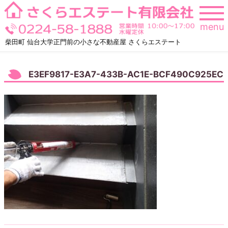
Skip
to
menu
content
柴田町 仙台大学正門前の小さな不動産屋 さくらエステート
E3EF9817-E3A7-433B-AC1E-BCF490C925EC