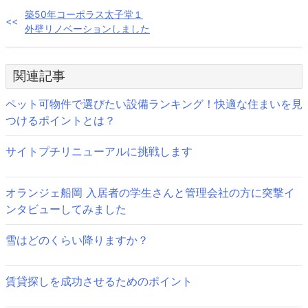
投
築50年コーポラス太子堂１
外壁リノベーションしました
稿
ナ
関連記事
ビ
ペット可物件で選びたい設備ランキング！快適な住まいを見
ゲ
つけるポイントとは？
ー
サイトプチリニューアルに挑戦します
シ
ョ
オランジェ船岡 入居者の学生さんと管理会社の方に突撃イ
ンタビューしてみました
ン
雪はどのくらい降りますか？
賃貸探しを成功させるためのポイント