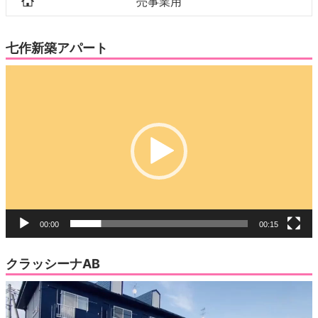
売事業用
七作新築アパート
動
画
プ
レ
ー
ヤ
ー
00:00
00:15
クラッシーナAB
動
画