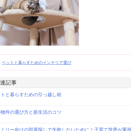
投
ペットと暮らすためのインテリア選び
稿
連記事
ナ
ットと暮らすための引っ越し術
ビ
ゲ
築物件の選び方と新生活のコツ
ー
シ
ァミリー向けの部屋探しで失敗しないために！子育て世帯が重視