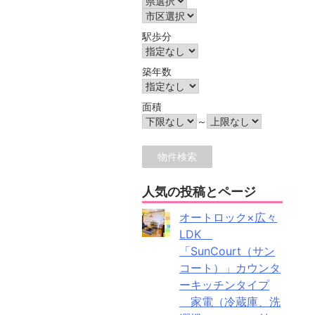
駅歩分
築年数
面積
～
人気の投稿とページ
オートロック×広々
LDK
「SunCourt（サン
コート）」カウンタ
ーキッチンタイプ
家電（冷蔵庫、洗