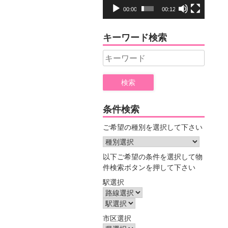
レ
00:00
00:12
ー
ヤ
キーワード検索
ー
Search
for:
条件検索
ご希望の種別を選択して下さい
以下ご希望の条件を選択して物
件検索ボタンを押して下さい
駅選択
市区選択