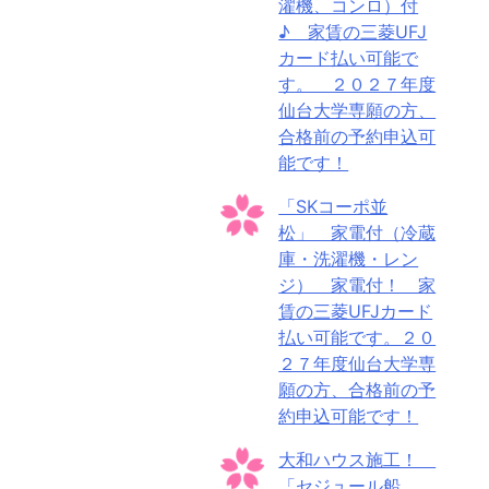
濯機、コンロ）付
♪ 家賃の三菱UFJ
カード払い可能で
す。 ２０２７年度
仙台大学専願の方、
合格前の予約申込可
能です！
「SKコーポ並
松」 家電付（冷蔵
庫・洗濯機・レン
ジ） 家電付！ 家
賃の三菱UFJカード
払い可能です。２０
２７年度仙台大学専
願の方、合格前の予
約申込可能です！
大和ハウス施工！
「セジュール船