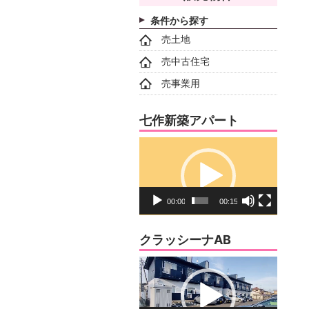
条件から探す
売土地
売中古住宅
売事業用
七作新築アパート
動
画
プ
レ
00:00
00:15
ー
ヤ
クラッシーナAB
ー
動
画
プ