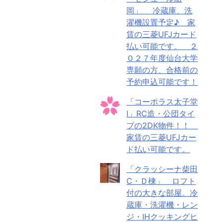
岡」 冷蔵庫、洗
濯機設置予定♪ 家
賃の三菱UFJカード
払い可能です。 ２
０２７年度仙台大学
専願の方、合格前の
予約申込可能です！
「コーポラス太子堂
Ⅰ」RC造・公団タイ
プの2DK物件！！
家賃の三菱UFJカー
ド払い可能です。
「クラッシーナ柴田
C・Ｄ棟」 ロフト
付の大きな部屋。冷
蔵庫・洗濯機・レン
ジ・IHクッキングヒ