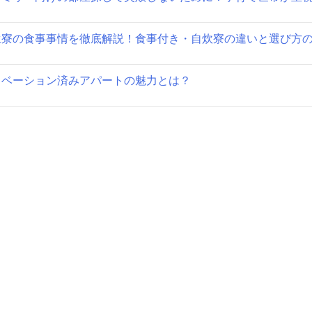
ョ
生寮の食事事情を徹底解説！食事付き・自炊寮の違いと選び方
ン
ノベーション済みアパートの魅力とは？