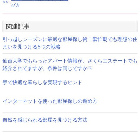
投
び方
稿
ナ
関連記事
ビ
引っ越しシーズンに最適な部屋探し術｜繁忙期でも理想の住
ゲ
まいを見つける5つの戦略
ー
仙台大学でもらったアパート情報が、さくらエステートでも
シ
紹介されてますが、条件は同じですか？
ョ
寮で快適な暮らしを実現するヒント
ン
インターネットを使った部屋探しの進め方
自然を感じられる部屋を見つける方法