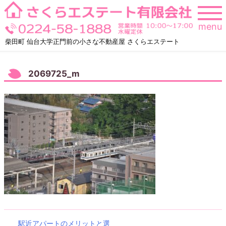
Skip
to
menu
content
柴田町 仙台大学正門前の小さな不動産屋 さくらエステート
2069725_m
駅近アパートのメリットと選