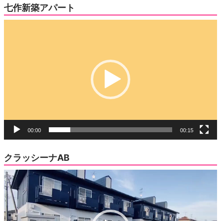
七作新築アパート
動
画
プ
レ
ー
ヤ
ー
00:00
00:15
クラッシーナAB
動
画
プ
レ