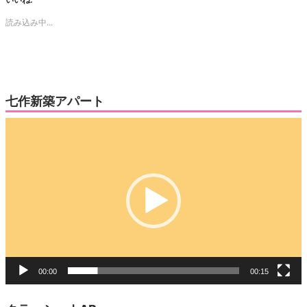
Twitter
に
で
は
読み込み中...
共
ク
有
リ
(新
ッ
し
ク
い
し
ウ
て
ィ
く
ン
だ
ド
さ
ウ
い
七作新築アパート
で
(新
開
し
き
い
動
ま
ウ
す)
ィ
画
ン
ド
プ
ウ
で
レ
開
き
ー
ま
す)
ヤ
ー
00:00
00:15