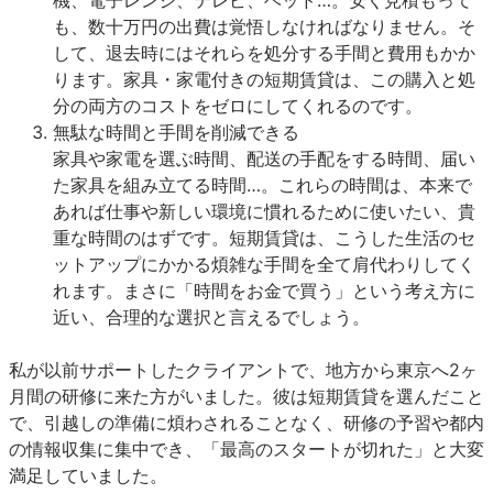
機、電子レンジ、テレビ、ベッド…。安く見積もって
も、数十万円の出費は覚悟しなければなりません。そ
して、退去時にはそれらを処分する手間と費用もかか
ります。家具・家電付きの短期賃貸は、この購入と処
分の両方のコストをゼロにしてくれるのです。
無駄な時間と手間を削減できる
家具や家電を選ぶ時間、配送の手配をする時間、届い
た家具を組み立てる時間…。これらの時間は、本来で
あれば仕事や新しい環境に慣れるために使いたい、貴
重な時間のはずです。短期賃貸は、こうした生活のセ
ットアップにかかる煩雑な手間を全て肩代わりしてく
れます。まさに「時間をお金で買う」という考え方に
近い、合理的な選択と言えるでしょう。
私が以前サポートしたクライアントで、地方から東京へ2ヶ
月間の研修に来た方がいました。彼は短期賃貸を選んだこと
で、引越しの準備に煩わされることなく、研修の予習や都内
の情報収集に集中でき、「最高のスタートが切れた」と大変
満足していました。