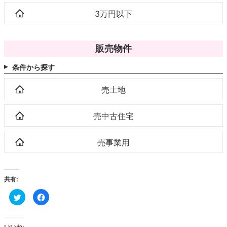
3万円以下
販売物件
条件から探す
売土地
売中古住宅
売事業用
共有:
ク
Facebook
リ
で
ッ
共
ク
有
し
す
て
る
いいね: