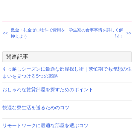
ウ
て
ィ
く
ン
だ
ド
さ
ウ
い
で
(新
開
し
き
い
投
敷金・礼金ゼロ物件で費用を
学生寮の食事事情を詳しく解
ま
ウ
す)
ィ
抑えよう
説！
ン
稿
ド
ウ
で
ナ
開
き
関連記事
ま
ビ
す)
引っ越しシーズンに最適な部屋探し術｜繁忙期でも理想の住
ゲ
まいを見つける5つの戦略
ー
おしゃれな賃貸部屋を探すためのポイント
シ
ョ
快適な寮生活を送るためのコツ
ン
リモートワークに最適な部屋を選ぶコツ