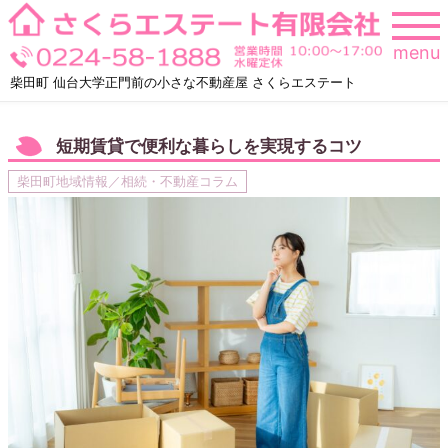
Skip
to
menu
content
柴田町 仙台大学正門前の小さな不動産屋 さくらエステート
短期賃貸で便利な暮らしを実現するコツ
柴田町地域情報／相続・不動産コラム