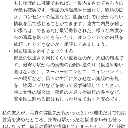
もし物理的に可能であれば、一度内見させてもらうの
が最も確実です。部屋の清潔感や日当たり、収納の広
さ、コンセントの位置など、図面だけでは分からない
情報を肌で感じることができます。遠方で内見が難し
い場合は、できるだけ最近撮影された、様々な角度か
らの写真を送ってもらったり、オンラインでの内見を
依頼したりできないか、相談してみましょう。
周辺環境を必ずチェックする
部屋の快適さと同じくらい重要なのが、周辺の環境で
す。最寄り駅からの実際の距離や道のり（坂道や暗い
道はないか）、スーパーやコンビニ、コインランドリ
ーの場所など、日々の生活に欠かせない施設の有無
を、地図アプリなどを使って必ず確認してください。
特に女性の場合は、夜道の人通りや街灯の多さなど、
安全性に関わる部分もしっかり見ておくと安心です。
私の友人が、写真の雰囲気が良かったという理由だけで短期
賃貸を決めたところ、実際は駅から急な坂道を15分も登ら
ねばならず、毎日の通勤で疲弊してしまったという苦い経験