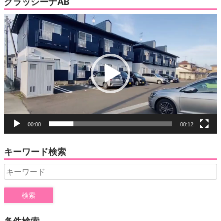
クラッシーナAB
動
画
プ
レ
ー
ヤ
ー
00:00
00:12
キーワード検索
Search
for: