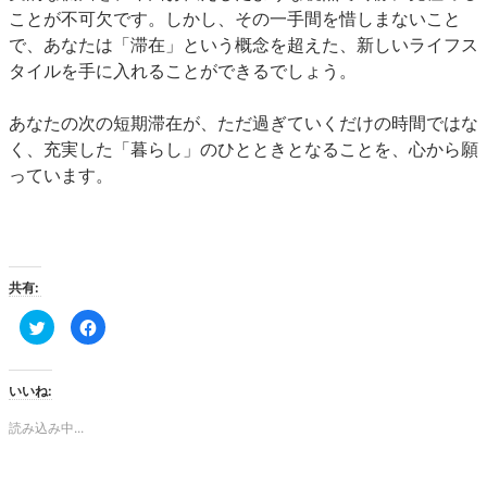
ことが不可欠です。しかし、その一手間を惜しまないこと
で、あなたは「滞在」という概念を超えた、新しいライフス
タイルを手に入れることができるでしょう。
あなたの次の短期滞在が、ただ過ぎていくだけの時間ではな
く、充実した「暮らし」のひとときとなることを、心から願
っています。
共有:
ク
Facebook
リ
で
ッ
共
ク
有
し
す
て
る
いいね:
Twitter
に
で
は
共
ク
読み込み中...
有
リ
(新
ッ
し
ク
い
し