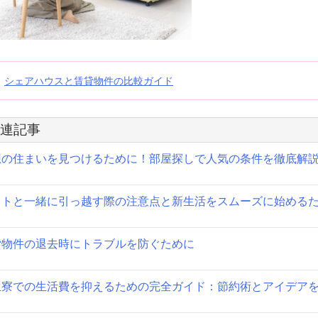
投
シェアハウスと賃貸物件の比較ガイド
稿
連記事
ナ
想の住まいを見つけるために！部屋探しで人気の条件を徹底解
ビ
ゲ
ットと一緒に引っ越す際の注意点と新生活をスムーズに始める
ー
シ
貸物件の退去時にトラブルを防ぐために
ョ
生寮での生活費を抑えるための完全ガイド：節約術とアイデア
ン