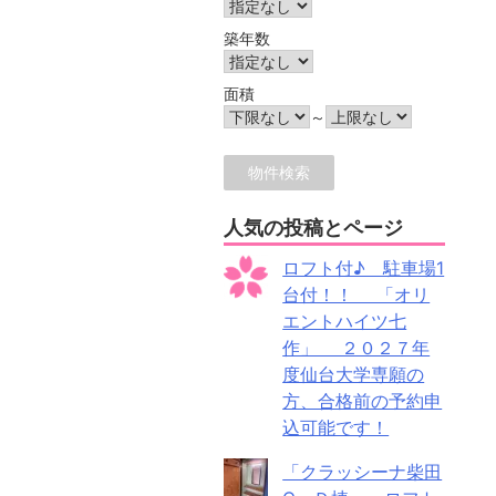
築年数
面積
～
人気の投稿とページ
ロフト付♪ 駐車場1
台付！！ 「オリ
エントハイツ七
作」 ２０２７年
度仙台大学専願の
方、合格前の予約申
込可能です！
「クラッシーナ柴田