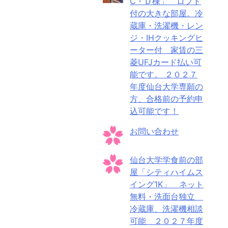
C・Ｄ棟」 ロフト
付の大きな部屋。冷
蔵庫・洗濯機・レン
ジ・IHクッキングヒ
ーター付 家賃の三
菱UFJカード払い可
能です。 ２０２７
年度仙台大学専願の
方、合格前の予約申
込可能です！
お問い合わせ
仙台大学学食前の部
屋「シティハイムス
イング1K」 ネット
無料・洗面台独立
冷蔵庫、洗濯機相談
可能 ２０２７年度