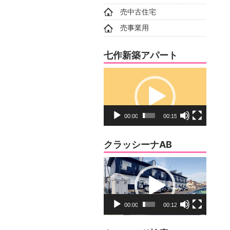
売中古住宅
売事業用
七作新築アパート
動
画
プ
レ
00:00
00:15
ー
ヤ
クラッシーナAB
ー
動
画
プ
レ
00:00
00:12
ー
ヤ