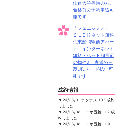
仙台大学専願の方、
合格前の予約申込可
能です！
「フェニックス」
２ＬＤＫネット無料
の東船岡駅前アパー
ト インターネット
無料・ペット飼育可
の物件♪ 家賃の三
菱UFJカード払い可
能です。
成約情報
2024/08/01 ラクラス 103 成約
しました
2024/08/08 コーポ五輪 102 成
約しました
2024/08/08 コーポ五輪 109