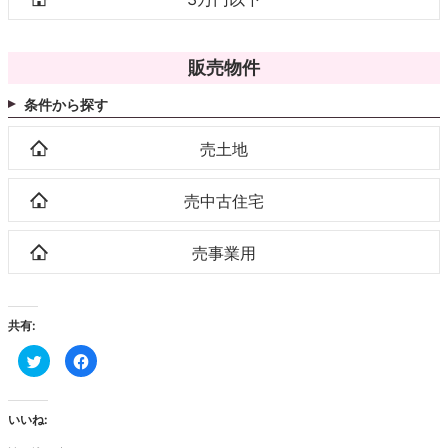
販売物件
条件から探す
売土地
売中古住宅
売事業用
共有:
ク
Facebook
リ
で
ッ
共
ク
有
し
す
て
る
いいね:
Twitter
に
で
は