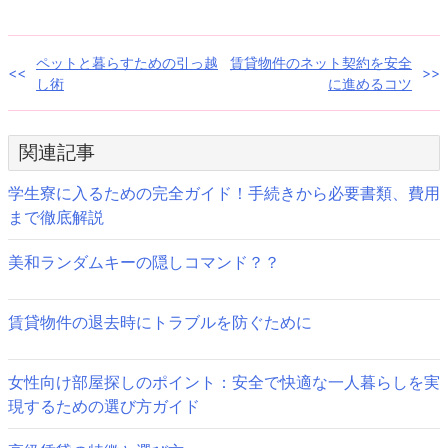
し
ク
い
し
ウ
て
ィ
く
ン
だ
投
ペットと暮らすための引っ越
賃貸物件のネット契約を安全
ド
さ
ウ
い
し術
に進めるコツ
で
(新
稿
開
し
き
い
ま
ウ
ナ
す)
ィ
関連記事
ン
ド
ビ
ウ
で
学生寮に入るための完全ガイド！手続きから必要書類、費用
開
ゲ
き
まで徹底解説
ま
す)
ー
美和ランダムキーの隠しコマンド？？
シ
ョ
賃貸物件の退去時にトラブルを防ぐために
ン
女性向け部屋探しのポイント：安全で快適な一人暮らしを実
現するための選び方ガイド