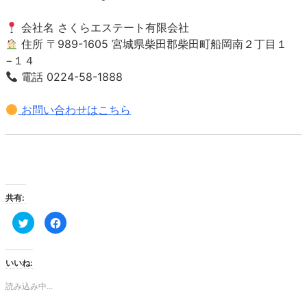
会社名 さくらエステート有限会社
住所 〒989-1605 宮城県柴田郡柴田町船岡南２丁目１
−１４
電話 0224-58-1888
お問い合わせはこちら
共有:
ク
Facebook
リ
で
ッ
共
ク
有
し
す
て
る
いいね:
Twitter
に
で
は
共
ク
読み込み中...
有
リ
(新
ッ