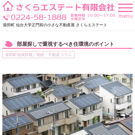
Skip
to
menu
content
柴田町 仙台大学正門前の小さな不動産屋 さくらエステート
部屋探しで重視するべき住環境のポイント
柴田町地域情報／相続・不動産コラム