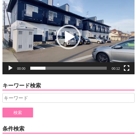
動
画
プ
レ
ー
ヤ
ー
00:00
00:12
キーワード検索
Search
for:
条件検索