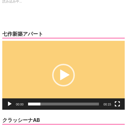
読み込み中...
共
ク
有
リ
(新
ッ
し
ク
い
し
ウ
て
ィ
く
ン
だ
ド
さ
ウ
い
七作新築アパート
で
(新
開
し
き
い
動
ま
ウ
す)
ィ
画
ン
ド
プ
ウ
で
レ
開
き
ー
ま
す)
ヤ
ー
00:00
00:15
クラッシーナAB