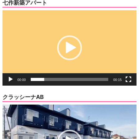
七作新築アパート
動
画
プ
レ
ー
ヤ
ー
00:00
00:15
クラッシーナAB
動
画
プ
レ
ー