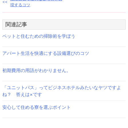
投
現するコツ
稿
ナ
関連記事
ビ
ペットと住むための掃除術を学ぼう
ゲ
ー
アパート生活を快適にする設備選びのコツ
シ
初期費用の用語がわかりません。
ョ
ン
「ユニットバス」ってビジネスホテルみたいなヤツですよ
ね？ 答えは×です
安心して住める寮を選ぶポイント