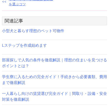
投
を選ぶコツ
稿
ナ
関連記事
ビ
小型犬と暮らす理想のペット可物件
ゲ
ー
Lステップを作成始めます
シ
部屋探しで人気の条件を徹底解説｜理想の住まいを見つける
ョ
ポイントとは？
ン
学生寮に入るための完全ガイド！手続きから必要書類、費用
まで徹底解説
一人暮らし向けの賃貸選び完全ガイド｜間取り・設備・安全
対策を徹底解説