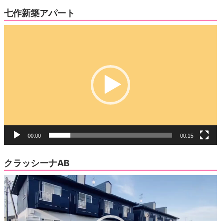
七作新築アパート
動
画
プ
レ
ー
ヤ
ー
00:00
00:15
クラッシーナAB
動
画
プ
レ