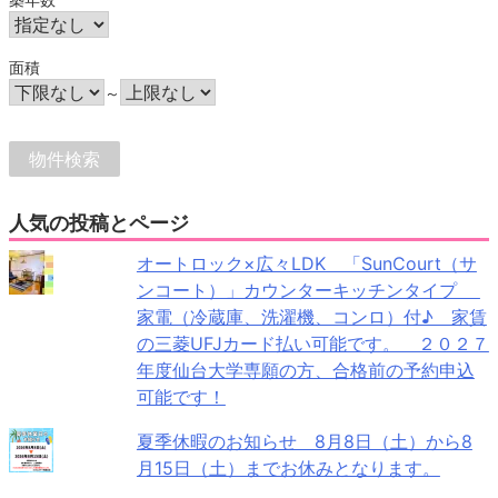
面積
～
人気の投稿とページ
オートロック×広々LDK 「SunCourt（サ
ンコート）」カウンターキッチンタイプ
家電（冷蔵庫、洗濯機、コンロ）付♪ 家賃
の三菱UFJカード払い可能です。 ２０２７
年度仙台大学専願の方、合格前の予約申込
可能です！
夏季休暇のお知らせ 8月8日（土）から8
月15日（土）までお休みとなります。