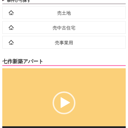
条件から探す
売土地
売中古住宅
売事業用
七作新築アパート
動
画
プ
レ
ー
ヤ
ー