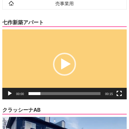
売事業用
七作新築アパート
動
画
プ
レ
ー
ヤ
ー
00:00
00:15
クラッシーナAB
動
画