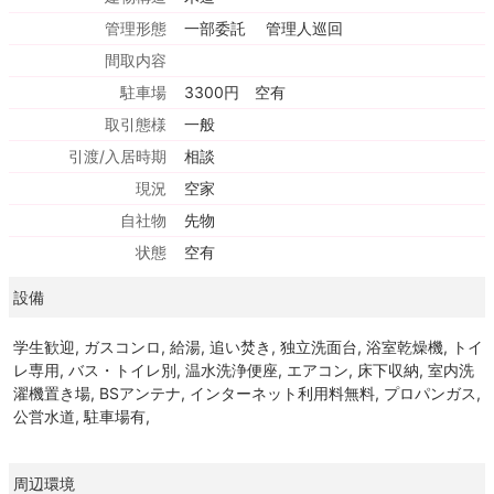
管理形態
一部委託 管理人巡回
間取内容
駐車場
3300円 空有
取引態様
一般
引渡/入居時期
相談
現況
空家
自社物
先物
状態
空有
設備
学生歓迎, ガスコンロ, 給湯, 追い焚き, 独立洗面台, 浴室乾燥機, トイ
レ専用, バス・トイレ別, 温水洗浄便座, エアコン, 床下収納, 室内洗
濯機置き場, BSアンテナ, インターネット利用料無料, プロパンガス,
公営水道, 駐車場有,
周辺環境