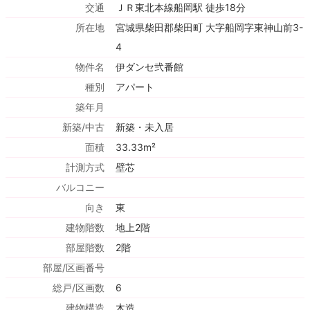
交通
ＪＲ東北本線船岡駅 徒歩18分
所在地
宮城県柴田郡柴田町 大字船岡字東神山前3-
4
物件名
伊ダンセ弐番館
種別
アパート
築年月
新築/中古
新築・未入居
面積
33.33m²
計測方式
壁芯
バルコニー
向き
東
建物階数
地上2階
部屋階数
2階
部屋/区画番号
総戸/区画数
6
建物構造
木造