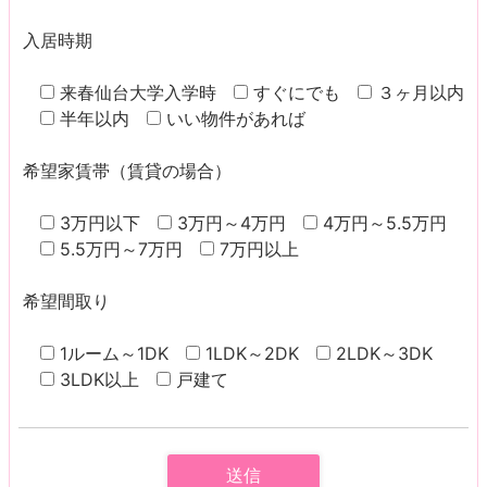
入居時期
来春仙台大学入学時
すぐにでも
３ヶ月以内
半年以内
いい物件があれば
希望家賃帯（賃貸の場合）
3万円以下
3万円～4万円
4万円～5.5万円
5.5万円～7万円
7万円以上
希望間取り
1ルーム～1DK
1LDK～2DK
2LDK～3DK
3LDK以上
戸建て