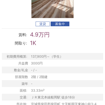
賃貸
募集中
4.9万円
賃料:
1K
間取り:
初期費用概算:
137,900円～（学生）
共益費
3000円
敷金/礼金
- / -
部屋階数
2階 / 2階建
築年
-
面積:
33.33m²
交通:
ＪＲ東北本線船岡駅 徒歩18分
所在地:
宮城県柴田郡柴田町 大字船岡字東神山前3-4