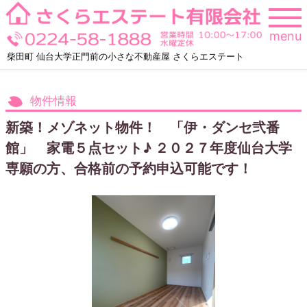
Skip
to
menu
content
柴田町 仙台大学正門前の小さな不動産屋 さくらエステート
物件情報
新築！メゾネット物件！ 「伊・ダンセ弐番
館」 家電５点セット♪ ２０２７年度仙台大学
専願の方、合格前の予約申込可能です！