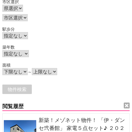
市区選択
駅歩分
築年数
面積
～
閲覧履歴
新築！メゾネット物件！ 「伊・ダン
セ弐番館」 家電５点セット♪ ２０２