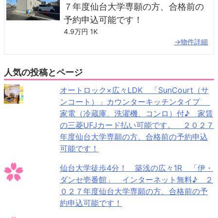
７年度仙台大学専願の方、合格前の
予約申込可能です！
4.9万円
1K
→物件詳細
人気の投稿とページ
オートロック×広々LDK 「SunCourt（サ
ンコート）」カウンターキッチンタイプ
家電（冷蔵庫、洗濯機、コンロ）付♪ 家賃
の三菱UFJカード払い可能です。 ２０２７
年度仙台大学専願の方、合格前の予約申込
可能です！
仙台大学徒歩4分！ 築浅の広々1R 「伊・
ダンセ壱番館」 インターネット無料♪ ２
０２７年度仙台大学専願の方、合格前の予
約申込可能です！