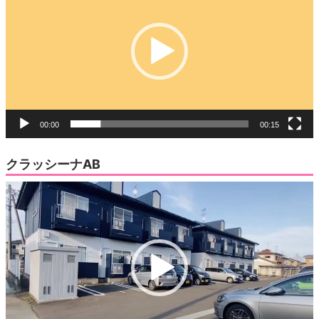
プ
レ
ー
ヤ
ー
00:00
00:15
クラッシーナAB
動
画
プ
レ
ー
ヤ
ー