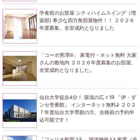
学食前のお部屋 シティハイムスイング（増
築部) 希少な四方角部屋物件！！ ２０２６
年度募集、全室成約となりました
「コーポ男澤Ⅲ」 家電付・ネット無料 大家
さんの敷地内 ２０２６年度募集のお部屋、
全室成約となりました。
仙台大学徒歩4分！ 築浅の広々1R 「伊・ダ
ンセ壱番館」 インターネット無料♪ ２０２
７年度仙台大学専願の方、合格前の予約申
込可能です！
「フェリオ船岡２F」 築浅物件♪♪ 家電（冷