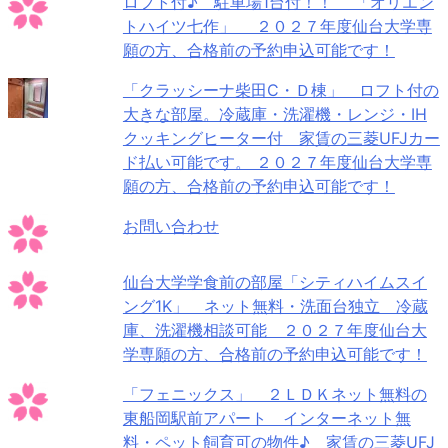
ロフト付♪ 駐車場1台付！！ 「オリエン
トハイツ七作」 ２０２７年度仙台大学専
願の方、合格前の予約申込可能です！
「クラッシーナ柴田C・Ｄ棟」 ロフト付の
大きな部屋。冷蔵庫・洗濯機・レンジ・IH
クッキングヒーター付 家賃の三菱UFJカー
ド払い可能です。 ２０２７年度仙台大学専
願の方、合格前の予約申込可能です！
お問い合わせ
仙台大学学食前の部屋「シティハイムスイ
ング1K」 ネット無料・洗面台独立 冷蔵
庫、洗濯機相談可能 ２０２７年度仙台大
学専願の方、合格前の予約申込可能です！
「フェニックス」 ２ＬＤＫネット無料の
東船岡駅前アパート インターネット無
料・ペット飼育可の物件♪ 家賃の三菱UFJ