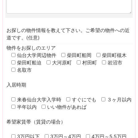
お探しの物件情報を教えて下さい。ご希望の物件への近
道です。(任意)
物件をお探しのエリア
仙台大学周辺物件
柴田町船岡
柴田町槻木
柴田町船迫
大河原町
村田町
岩沼市
名取市
入居時期
来春仙台大学入学時
すぐにでも
３ヶ月以内
半年以内
いい物件があれば
希望家賃帯（賃貸の場合）
3万円以下
3万円～4万円
4万円～5.5万円