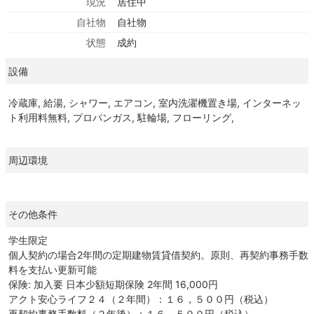
現況
居住中
自社物
自社物
状態
成約
設備
冷蔵庫, 給湯, シャワー, エアコン, 室内洗濯機置き場, インターネッ
ト利用料無料, プロパンガス, 駐輪場, フローリング,
周辺環境
その他条件
学生限定
個人契約の場合2年間の定期建物賃貸借契約。原則、再契約事務手数
料を支払い更新可能
保険: 加入要 日本少額短期保険 2年間 16,000円
アクト安心ライフ２４（２年間）：１６，５００円（税込）
再契約事務手数料（２年後）：１６，５００円（税込）