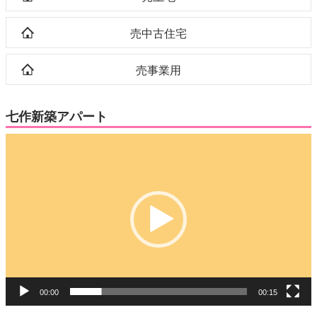
売中古住宅
売事業用
七作新築アパート
動
画
プ
レ
ー
ヤ
ー
00:00
00:15