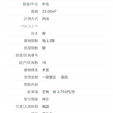
新築/中古
中古
面積
23.00m²
計測方式
内法
バルコニー
向き
南
建物階数
地上2階
部屋階数
階
部屋/区画番号
総戸/区画数
16
建物構造
木造
管理形態
一部委託 巡回
間取内容
駐車場
空有 有 2,750円/月
取引態様
仲介
引渡/入居時期
相談