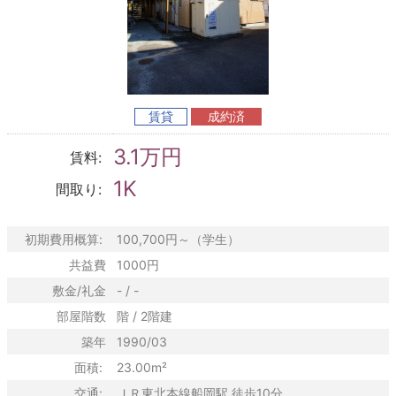
賃貸
成約済
3.1万円
賃料:
1K
間取り:
初期費用概算:
100,700円～（学生）
共益費
1000円
敷金/礼金
- / -
部屋階数
階 / 2階建
築年
1990/03
面積:
23.00m²
交通:
ＪＲ東北本線船岡駅 徒歩10分