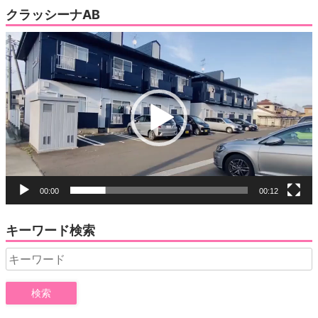
クラッシーナAB
動
画
プ
レ
ー
ヤ
ー
00:00
00:12
キーワード検索
Search
for: