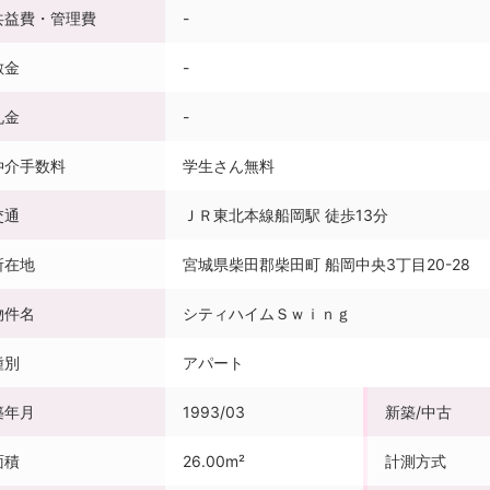
共益費・管理費
-
敷金
-
礼金
-
仲介手数料
学生さん無料
交通
ＪＲ東北本線船岡駅 徒歩13分
所在地
宮城県柴田郡柴田町 船岡中央3丁目20-28
物件名
シティハイムＳｗｉｎｇ
種別
アパート
築年月
1993/03
新築/中古
面積
26.00m²
計測方式