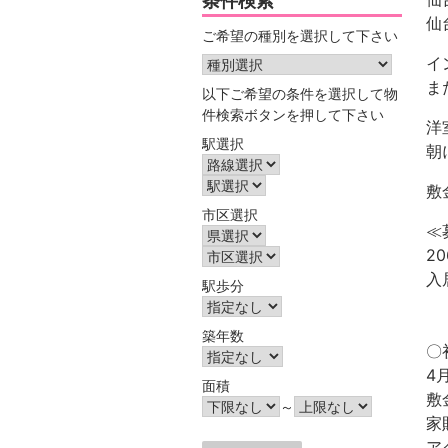
条件検索
仙
ご希望の種別を選択して下さい
イ
ま
以下ご希望の条件を選択して物
件検索ボタンを押して下さい
洋
駅選択
朝
敷
市区選択
≪
2
入
駅歩分
築年数
〇
4
面積
敷
～
家
ア