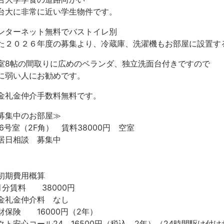
台大に非常に近い学生物件です。
ンターネット無料でバストイレ別
た２０２６年度の募集より、冷蔵庫、洗濯機もお部屋に設置す
室8帖の間取りに広めのベランダ、独立洗面台付きですので
に弱い人にお勧めです。
金礼金仲介手数料無料です。
募集中のお部屋≫
06号室（2F角） 賃料38000円 空室
居日相談 募集中
初期費用概算
月分賃料 38000円
金礼金仲介料 なし
財保険 16000円（2年）
クト安心コール24 16500円（税込、2年）（24時間駆け付