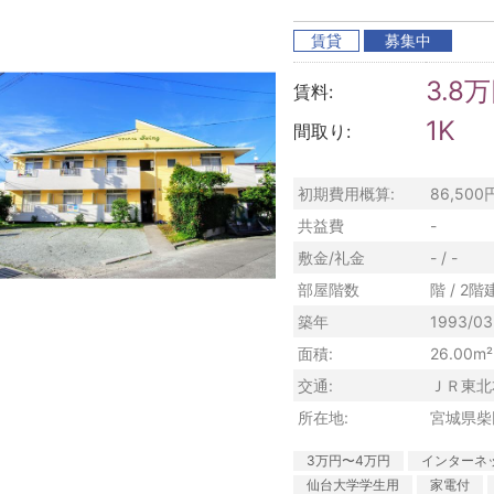
賃貸
募集中
3.8
賃料:
1K
間取り:
初期費用概算:
86,500
共益費
-
敷金/礼金
- / -
部屋階数
階 / 2階
築年
1993/03
面積:
26.00m²
交通:
ＪＲ東北
所在地:
宮城県柴
3万円〜4万円
インターネ
仙台大学学生用
家電付