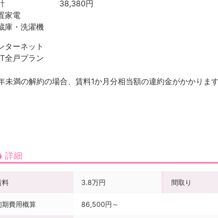
合計 38,380円
置家電
蔵庫・洗濯機
ンターネット
TT全戸プラン
1年未満の解約の場合、賃料1か月分相当額の違約金がかかりま
詳細
賃料
3.8万円
間取り
初期費用概算
86,500円～