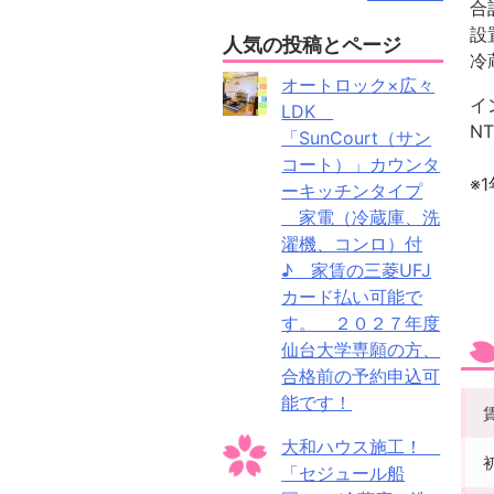
設
人気の投稿とページ
冷
オートロック×広々
イ
LDK
N
「SunCourt（サン
コート）」カウンタ
※
ーキッチンタイプ
家電（冷蔵庫、洗
濯機、コンロ）付
♪ 家賃の三菱UFJ
カード払い可能で
す。 ２０２７年度
仙台大学専願の方、
合格前の予約申込可
能です！
大和ハウス施工！
「セジュール船