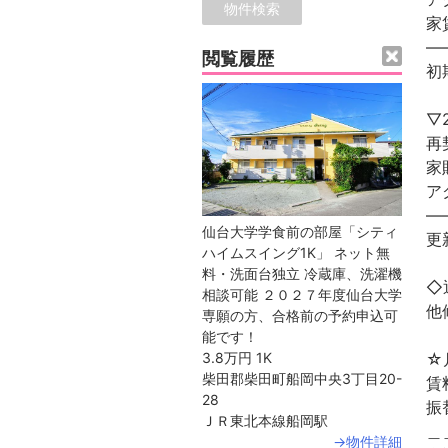
家
—
閲覧履歴
初
▽
再
家
ア
—
仙台大学学食前の部屋「シティ
更
ハイムスイング1K」 ネット無
料・洗面台独立 冷蔵庫、洗濯機
◇
相談可能 ２０２７年度仙台大学
他
専願の方、合格前の予約申込可
能です！
☆
3.8万円
1K
柴田郡柴田町船岡中央3丁目20-
28
ＪＲ東北本線船岡駅
＿
→物件詳細