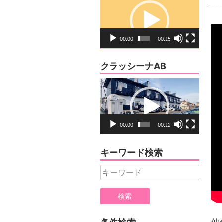
画
プ
レ
00:00
00:15
ー
ヤ
クラッシーナAB
ー
動
画
プ
レ
00:00
00:12
ー
ヤ
キーワード検索
ー
Search
for:
仙