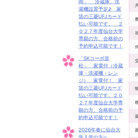
岡」 冷蔵庫、洗
濯機設置予定♪ 家
賃の三菱UFJカード
払い可能です。 ２
０２７年度仙台大学
専願の方、合格前の
予約申込可能です！
「SKコーポ並
松」 家電付（冷蔵
庫・洗濯機・レン
ジ） 家電付！ 家
賃の三菱UFJカード
払い可能です。２０
２７年度仙台大学専
願の方、合格前の予
約申込可能です！
2026年春に仙台大
学入学の方へ