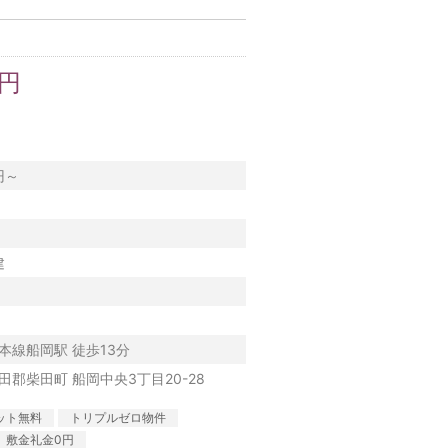
万円
円～
建
本線船岡駅 徒歩13分
田郡柴田町 船岡中央3丁目20-28
ット無料
トリプルゼロ物件
敷金礼金0円