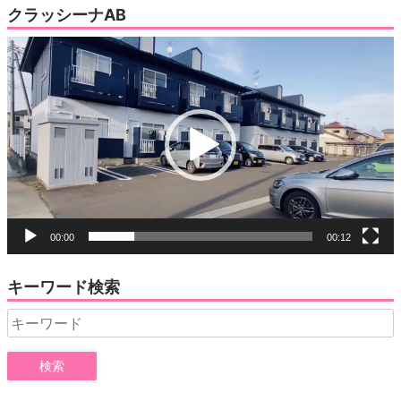
クラッシーナAB
動
画
プ
レ
ー
ヤ
ー
00:00
00:12
キーワード検索
Search
for: