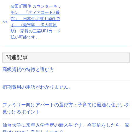
投
柴田町西住 カウンターキッ
チン 「ディアコート7番
稿
館」 日本住宅施工物件で
す。（最寄駅 JR大河原
ナ
駅) 家賃の三菱UFJカード
払い可能です。
ビ
ゲ
関連記事
ー
高級賃貸の特徴と選び方
シ
ョ
初期費用の用語がわかりません。
ン
ファミリー向けアパートの選び方：子育てに最適な住まいを
見つけるポイント
仙台大学に来年入学予定の新入生です。今契約をしたら、家