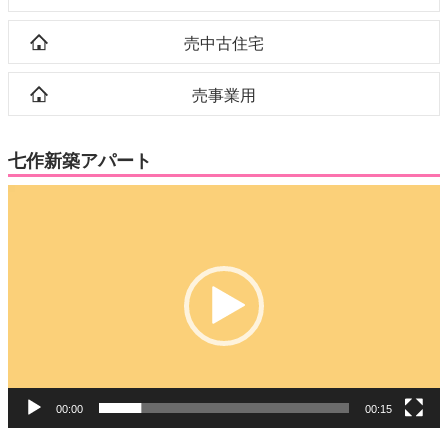
売中古住宅
売事業用
七作新築アパート
動
画
プ
レ
ー
ヤ
ー
00:00
00:15