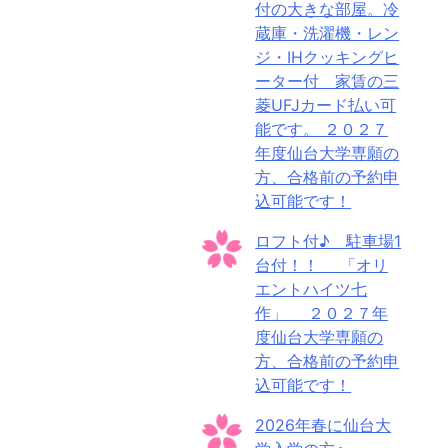
付の大きな部屋。冷
蔵庫・洗濯機・レン
ジ・IHクッキングヒ
ーター付 家賃の三
菱UFJカード払い可
能です。 ２０２７
年度仙台大学専願の
方、合格前の予約申
込可能です！
ロフト付♪ 駐車場1
台付！！ 「オリ
エントハイツ七
作」 ２０２７年
度仙台大学専願の
方、合格前の予約申
込可能です！
2026年春に仙台大