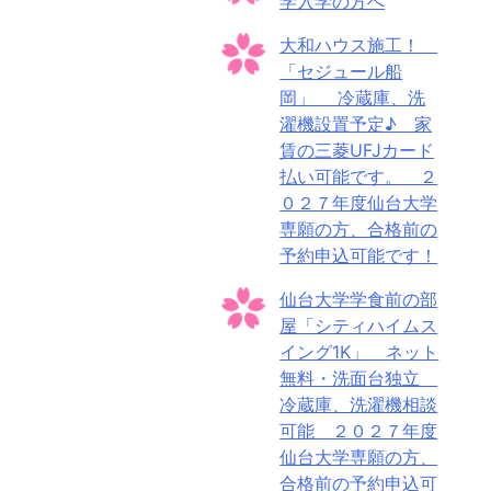
学入学の方へ
大和ハウス施工！
「セジュール船
岡」 冷蔵庫、洗
濯機設置予定♪ 家
賃の三菱UFJカード
払い可能です。 ２
０２７年度仙台大学
専願の方、合格前の
予約申込可能です！
仙台大学学食前の部
屋「シティハイムス
イング1K」 ネット
無料・洗面台独立
冷蔵庫、洗濯機相談
可能 ２０２７年度
仙台大学専願の方、
合格前の予約申込可