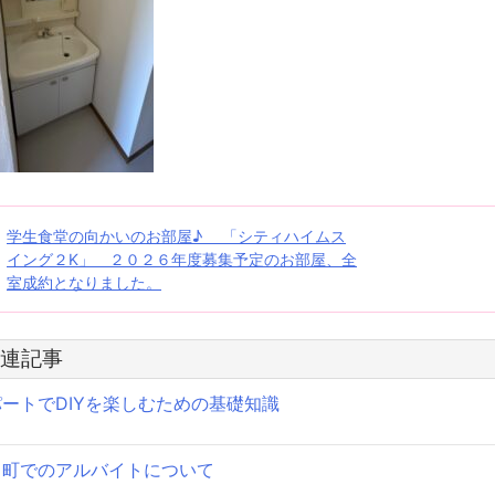
投
学生食堂の向かいのお部屋♪ 「シティハイムス
イング２K」 ２０２６年度募集予定のお部屋、全
稿
室成約となりました。
ナ
ビ
連記事
ゲ
ートでDIYを楽しむための基礎知識
ー
田町でのアルバイトについて
シ