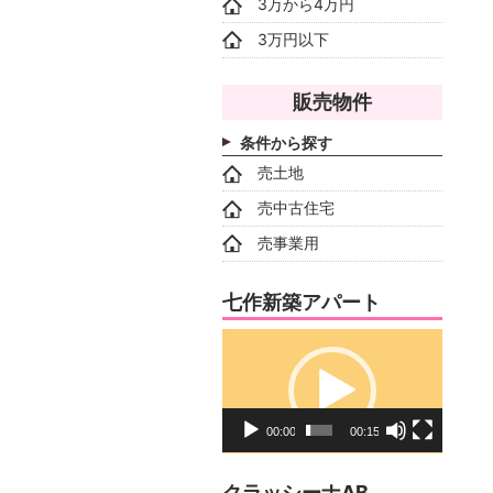
3万から4万円
3万円以下
販売物件
条件から探す
売土地
売中古住宅
売事業用
七作新築アパート
動
画
プ
レ
00:00
00:15
ー
ヤ
クラッシーナAB