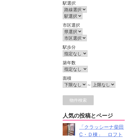
駅選択
市区選択
駅歩分
築年数
面積
～
人気の投稿とページ
「クラッシーナ柴田
C・Ｄ棟」 ロフト