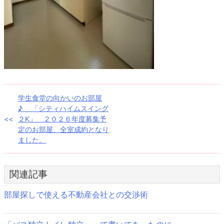
投
学生食堂の向かいのお部屋
♪ 「シティハイムスイング
稿
２K」 ２０２６年度募集予
定のお部屋、全室成約となり
ナ
ました。
ビ
ゲ
関連記事
ー
部屋探しで使える不動産会社との交渉術
シ