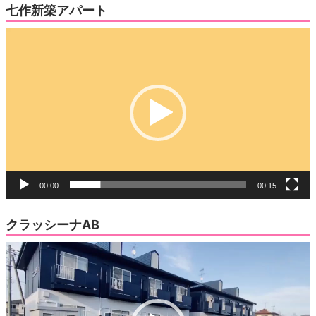
七作新築アパート
動
画
プ
レ
ー
ヤ
ー
00:00
00:15
クラッシーナAB
動
画
プ
レ