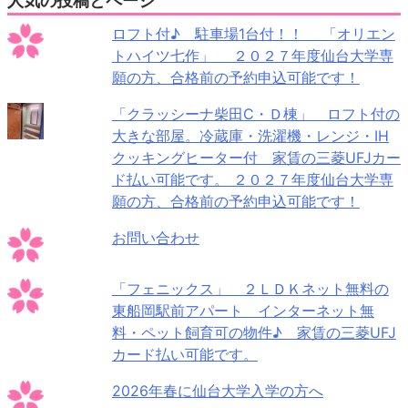
人気の投稿とページ
ロフト付♪ 駐車場1台付！！ 「オリエン
トハイツ七作」 ２０２７年度仙台大学専
願の方、合格前の予約申込可能です！
「クラッシーナ柴田C・Ｄ棟」 ロフト付の
大きな部屋。冷蔵庫・洗濯機・レンジ・IH
クッキングヒーター付 家賃の三菱UFJカー
ド払い可能です。 ２０２７年度仙台大学専
願の方、合格前の予約申込可能です！
お問い合わせ
「フェニックス」 ２ＬＤＫネット無料の
東船岡駅前アパート インターネット無
料・ペット飼育可の物件♪ 家賃の三菱UFJ
カード払い可能です。
2026年春に仙台大学入学の方へ