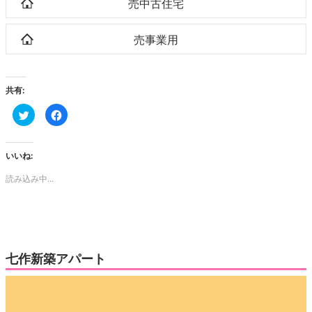
売中古住宅
売事業用
共有:
ク
Facebook
リ
で
ッ
共
ク
有
し
す
て
る
いいね:
Twitter
に
で
は
読み込み中...
共
ク
有
リ
(新
ッ
し
ク
い
し
ウ
て
ィ
く
ン
だ
ド
さ
ウ
い
七作新築アパート
で
(新
開
し
き
い
動
ま
ウ
す)
ィ
画
ン