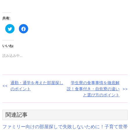
共有:
ク
Facebook
リ
で
ッ
共
ク
有
し
す
て
る
いいね:
Twitter
に
で
は
共
ク
読み込み中...
有
リ
(新
ッ
し
ク
い
し
ウ
て
ィ
く
ン
だ
投
通勤・通学を考えた部屋探し
学生寮の食事事情を徹底解
ド
さ
ウ
い
のポイント
説！食事付き・自炊寮の違い
で
(新
稿
開
し
と選び方のポイント
き
い
ま
ウ
ナ
す)
ィ
ン
ド
ビ
関連記事
ウ
で
開
ゲ
き
ファミリー向けの部屋探しで失敗しないために！子育て世帯
ま