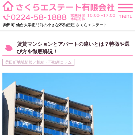
Skip
to
menu
content
柴田町 仙台大学正門前の小さな不動産屋 さくらエステート
賃貸マンションとアパートの違いとは？特徴や選
び方を徹底解説！
柴田町地域情報／相続・不動産コラム