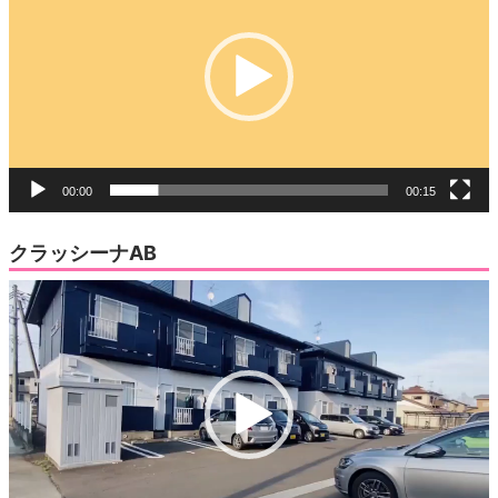
ド
プ
ウ
で
レ
開
き
ー
ま
す)
ヤ
ー
00:00
00:15
クラッシーナAB
動
画
プ
レ
ー
ヤ
ー