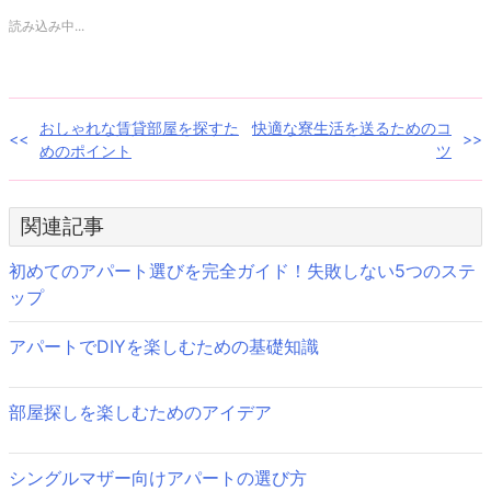
で
は
共
ク
読み込み中...
有
リ
(新
ッ
し
ク
い
し
ウ
て
ィ
く
ン
だ
投
おしゃれな賃貸部屋を探すた
快適な寮生活を送るためのコ
ド
さ
ウ
い
めのポイント
ツ
で
(新
稿
開
し
き
い
ま
ウ
ナ
す)
ィ
関連記事
ン
ド
ビ
ウ
で
初めてのアパート選びを完全ガイド！失敗しない5つのステ
開
ゲ
き
ップ
ま
す)
ー
アパートでDIYを楽しむための基礎知識
シ
ョ
部屋探しを楽しむためのアイデア
ン
シングルマザー向けアパートの選び方