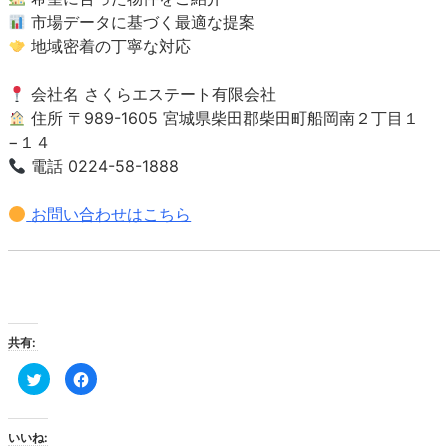
市場データに基づく最適な提案
地域密着の丁寧な対応
会社名 さくらエステート有限会社
住所 〒989-1605 宮城県柴田郡柴田町船岡南２丁目１
−１４
電話 0224-58-1888
お問い合わせはこちら
共有:
ク
Facebook
リ
で
ッ
共
ク
有
し
す
て
る
いいね:
Twitter
に