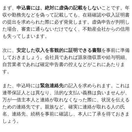
まず、
申込書には、絶対に虚偽の記載をしない
ことです。年
収や勤務先などを偽って記載しても、在籍確認や収入証明書
の提出を求められた際に必ず発覚します。虚偽申告が判明し
た場合、審査に通らないだけでなく、不動産会社からの信用
も失ってしまいます。
次に、
安定した収入を客観的に証明できる書類
を事前に準備
しておきましょう。会社員であれば源泉徴収票や給与明細、
自営業者であれば確定申告書の控えなどがこれにあたりま
す。
また、申込時には
緊急連絡先
の記入を求められます。これは
連帯保証人とは異なり、法的な支払い義務は負いませんが、
万が一借主本人と連絡が取れなくなった際に、状況を伝える
ための連絡先です。親族など、確実に連絡が取れる人の氏
名、連絡先、続柄を事前に確認し、本人に了承を得ておきま
しょう。