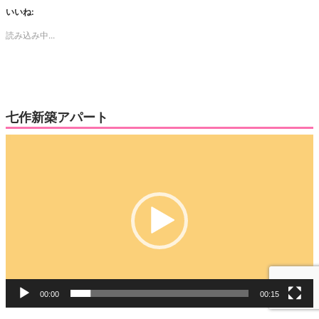
し
す
て
る
いいね:
Twitter
に
で
は
読み込み中...
共
ク
有
リ
(新
ッ
し
ク
い
し
ウ
て
ィ
く
ン
だ
ド
さ
ウ
い
七作新築アパート
で
(新
開
し
き
い
動
ま
ウ
す)
ィ
画
ン
ド
プ
ウ
で
レ
開
き
ー
ま
す)
ヤ
ー
00:00
00:15