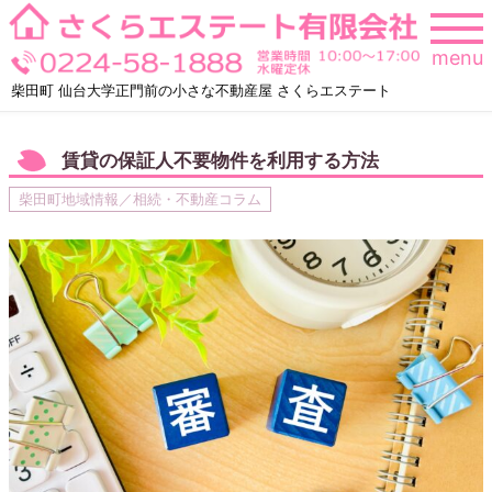
Skip
to
menu
content
柴田町 仙台大学正門前の小さな不動産屋 さくらエステート
賃貸の保証人不要物件を利用する方法
柴田町地域情報／相続・不動産コラム