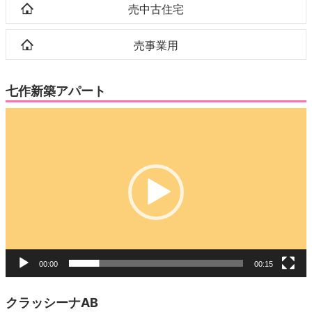
売中古住宅
売事業用
七作新築アパート
動
画
プ
レ
ー
ヤ
ー
00:00
00:15
クラッシーナAB