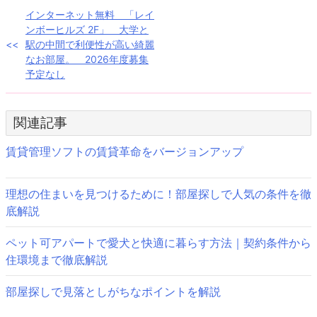
投
インターネット無料 「レイ
ンボーヒルズ 2F」 大学と
稿
駅の中間で利便性が高い綺麗
なお部屋。 2026年度募集
ナ
予定なし
ビ
ゲ
関連記事
ー
賃貸管理ソフトの賃貸革命をバージョンアップ
シ
ョ
理想の住まいを見つけるために！部屋探しで人気の条件を徹
底解説
ン
ペット可アパートで愛犬と快適に暮らす方法｜契約条件から
住環境まで徹底解説
部屋探しで見落としがちなポイントを解説