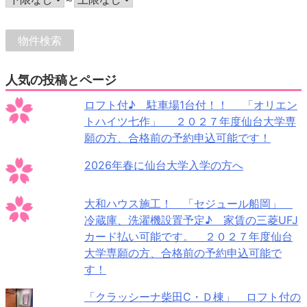
人気の投稿とページ
ロフト付♪ 駐車場1台付！！ 「オリエン
トハイツ七作」 ２０２７年度仙台大学専
願の方、合格前の予約申込可能です！
2026年春に仙台大学入学の方へ
大和ハウス施工！ 「セジュール船岡」
冷蔵庫、洗濯機設置予定♪ 家賃の三菱UFJ
カード払い可能です。 ２０２７年度仙台
大学専願の方、合格前の予約申込可能で
す！
「クラッシーナ柴田C・Ｄ棟」 ロフト付の