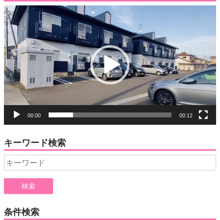
動
画
プ
レ
ー
ヤ
ー
00:00
00:12
キーワード検索
Search
for:
条件検索