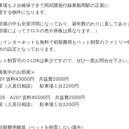
車場も２台確保できて阿武隈急行線東船岡駅の正面に
置する物件になります。
部屋の中も全室洋間になっており、築年数のわりに直してあり
部屋によってクロスの色や床板は異なります。）
たインターネットも無料で初期費用もペット飼育のファミリー
めの設定となっております。
ット飼育可の２LDKは希少ですので、ぜひ一度お問合せ下さい
募集中のお部屋≫
201 賃料43000円 共益費2000円
室（入居日相談） 駐車場１台2200円
205 A201 賃料45500円 共益費2000円
室（入居日相談） 駐車場１台2200円
初期費用概算（ペットを飼育しない場合）