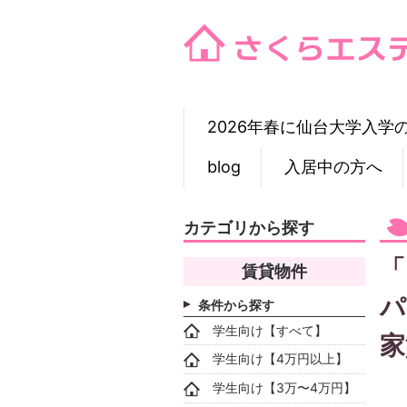
Skip
to
content
2026年春に仙台大学入学
blog
入居中の方へ
カテゴリから探す
「
賃貸物件
パ
条件から探す
学生向け【すべて】
家
学生向け【4万円以上】
学生向け【3万〜4万円】