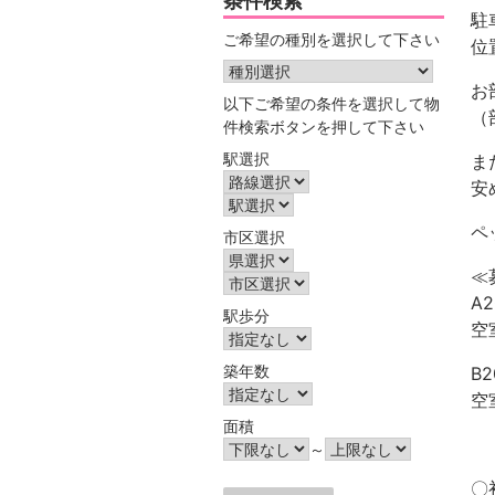
条件検索
駐
ご希望の種別を選択して下さい
位
お
以下ご希望の条件を選択して物
（
件検索ボタンを押して下さい
駅選択
ま
安
ペ
市区選択
≪
A
駅歩分
空
築年数
B
空
面積
～
〇