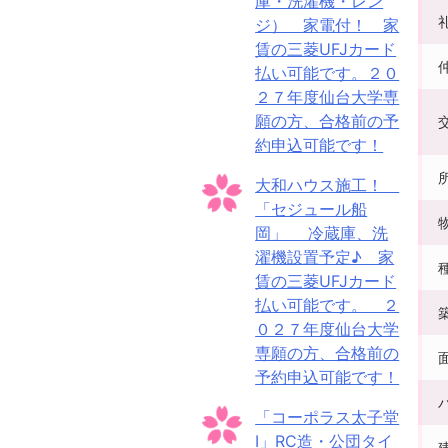
庫・洗濯機・レン
ジ） 家電付！ 家
賃の三菱UFJカード
払い可能です。２０
２７年度仙台大学専
願の方、合格前の予
約申込可能です！
大和ハウス施工！
「セジュール船
岡」 冷蔵庫、洗
濯機設置予定♪ 家
賃の三菱UFJカード
払い可能です。 ２
０２７年度仙台大学
専願の方、合格前の
予約申込可能です！
「コーポラス太子堂
Ⅰ」RC造・公団タイ