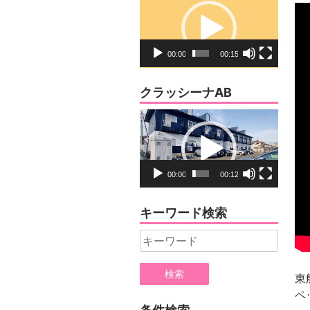
画
プ
レ
00:00
00:15
ー
ヤ
クラッシーナAB
ー
動
画
プ
レ
00:00
00:12
ー
ヤ
キーワード検索
ー
Search
for:
東
ペ