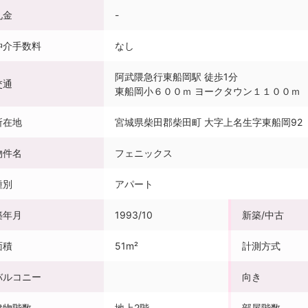
礼金
-
仲介手数料
なし
阿武隈急行東船岡駅 徒歩1分
交通
東船岡小６００ｍ ヨークタウン１１００ｍ
所在地
宮城県柴田郡柴田町 大字上名生字東船岡92
物件名
フェニックス
種別
アパート
築年月
1993/10
新築/中古
面積
51m²
計測方式
バルコニー
向き
建物階数
地上2階
部屋階数