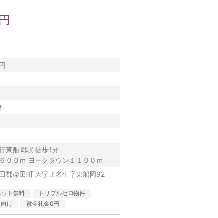
万円
0円
建
行東船岡駅 徒歩1分
６００ｍ ヨークタウン１１００ｍ
田郡柴田町 大字上名生字東船岡92
ネット無料
トリプルゼロ物件
人向け
敷金礼金0円