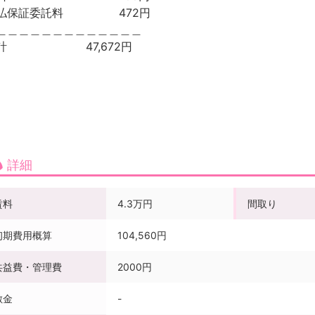
月払保証委託料 472円
＿＿＿＿＿＿＿＿＿＿＿＿＿
合計 47,672円
詳細
賃料
4.3万円
間取り
初期費用概算
104,560円
共益費・管理費
2000円
敷金
-