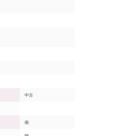
中古
南
階