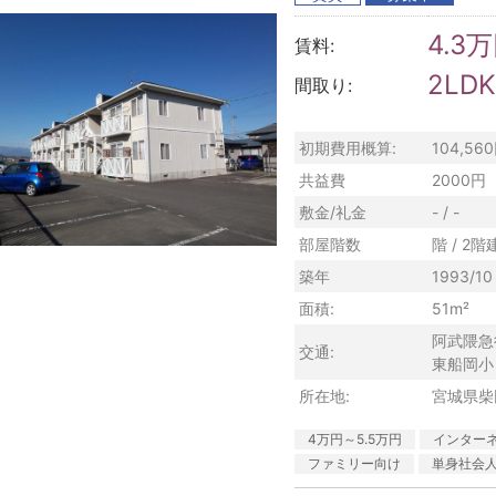
4.3
賃料:
2LDK
間取り:
初期費用概算:
104,56
共益費
2000円
敷金/礼金
- / -
部屋階数
階 / 2階
築年
1993/10
面積:
51m²
阿武隈急
交通:
東船岡小
所在地:
宮城県柴
4万円～5.5万円
インター
ファミリー向け
単身社会