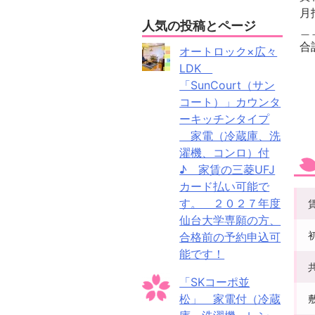
人気の投稿とページ
＿
オートロック×広々
LDK
「SunCourt（サン
コート）」カウンタ
ーキッチンタイプ
家電（冷蔵庫、洗
濯機、コンロ）付
♪ 家賃の三菱UFJ
カード払い可能で
す。 ２０２７年度
仙台大学専願の方、
合格前の予約申込可
能です！
「SKコーポ並
松」 家電付（冷蔵