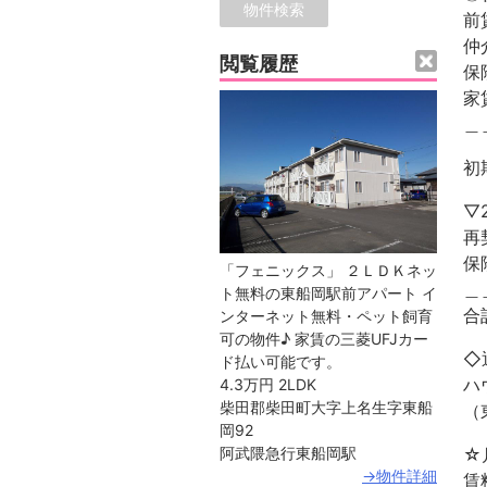
前
閲覧履歴
保
家
＿
初
▽
再
保
「フェニックス」 ２ＬＤＫネッ
＿
ト無料の東船岡駅前アパート イ
ンターネット無料・ペット飼育
可の物件♪ 家賃の三菱UFJカー
◇
ド払い可能です。
ハ
4.3万円
2LDK
柴田郡柴田町大字上名生字東船
（
岡92
☆
阿武隈急行東船岡駅
→物件詳細