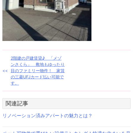
投
2階建の戸建賃貸♪ 「メゾ
ンさくら」 敷地もゆったり
稿
目のファミリー物件！ 家賃
の三菱UFJカード払い可能で
ナ
す。
ビ
ゲ
関連記事
ー
リノベーション済みアパートの魅力とは？
シ