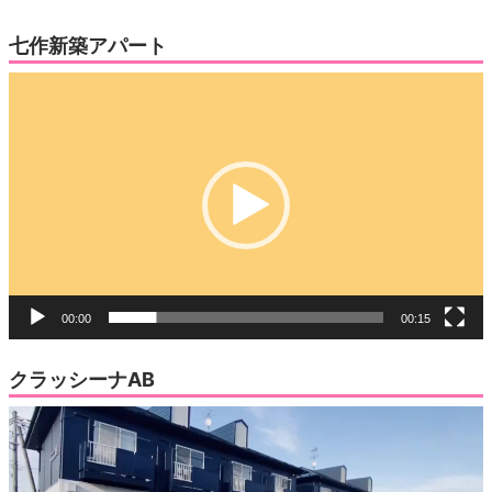
七作新築アパート
動
画
プ
レ
ー
ヤ
ー
00:00
00:15
クラッシーナAB
動
画
プ