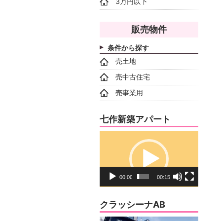
3万円以下
販売物件
条件から探す
売土地
売中古住宅
売事業用
七作新築アパート
動
画
プ
レ
00:00
00:15
ー
ヤ
クラッシーナAB
ー