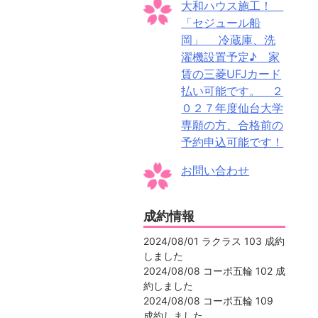
大和ハウス施工！
「セジュール船
岡」 冷蔵庫、洗
濯機設置予定♪ 家
賃の三菱UFJカード
払い可能です。 ２
０２７年度仙台大学
専願の方、合格前の
予約申込可能です！
お問い合わせ
成約情報
2024/08/01 ラクラス 103 成約
しました
2024/08/08 コーポ五輪 102 成
約しました
2024/08/08 コーポ五輪 109
成約しました