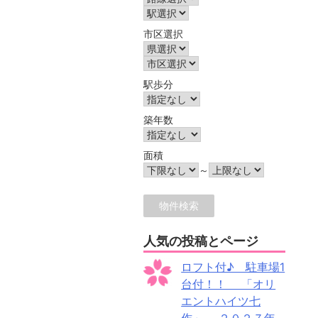
市区選択
駅歩分
築年数
面積
～
人気の投稿とページ
ロフト付♪ 駐車場1
台付！！ 「オリ
エントハイツ七
作」 ２０２７年