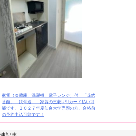
投
家電（冷蔵庫、洗濯機、電子レンジ）付 「花弐
番館」 鉄骨造 家賃の三菱UFJカード払い可
稿
能です。２０２７年度仙台大学専願の方、合格前
の予約申込可能です！
ナ
ビ
連記事