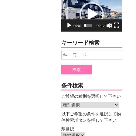
動
画
プ
レ
00:00
00:12
ー
ヤ
キーワード検索
ー
Search
for:
条件検索
ご希望の種別を選択して下さい
以下ご希望の条件を選択して物
件検索ボタンを押して下さい
駅選択