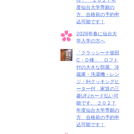
度仙台大学専願の
方、合格前の予約申
込可能です！
2026年春に仙台大
学入学の方へ
「クラッシーナ柴田
C・Ｄ棟」 ロフト
付の大きな部屋。冷
蔵庫・洗濯機・レン
ジ・IHクッキングヒ
ーター付 家賃の三
菱UFJカード払い可
能です。 ２０２７
年度仙台大学専願の
方、合格前の予約申
込可能です！