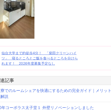
投
仙台大学まで約徒歩4分！ 「柴田クリーンハイ
ツ」 寝るところとご飯を食べるところを分けら
稿
れます！ 2026年度募集予定なし
ナ
ビ
連記事
ゲ
生寮でのルームシェアを快適にするための完全ガイド｜メリッ
底解説
ー
シ
50年コーポラス太子堂１ 外壁リノベーションしました