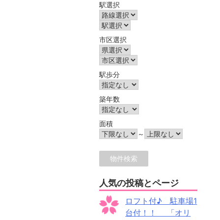
駅選択
市区選択
駅歩分
築年数
面積
～
人気の投稿とページ
ロフト付♪ 駐車場1
台付！！ 「オリ