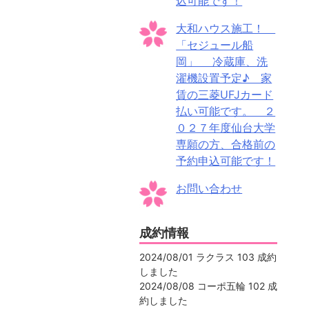
込可能です！
大和ハウス施工！
「セジュール船
岡」 冷蔵庫、洗
濯機設置予定♪ 家
賃の三菱UFJカード
払い可能です。 ２
０２７年度仙台大学
専願の方、合格前の
予約申込可能です！
お問い合わせ
成約情報
2024/08/01 ラクラス 103 成約
しました
2024/08/08 コーポ五輪 102 成
約しました