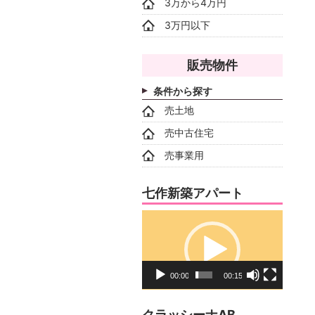
3万から4万円
3万円以下
販売物件
条件から探す
売土地
売中古住宅
売事業用
七作新築アパート
動
画
プ
レ
00:00
00:15
ー
ヤ
クラッシーナAB