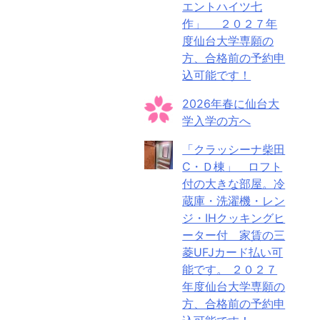
エントハイツ七
作」 ２０２７年
度仙台大学専願の
方、合格前の予約申
込可能です！
2026年春に仙台大
学入学の方へ
「クラッシーナ柴田
C・Ｄ棟」 ロフト
付の大きな部屋。冷
蔵庫・洗濯機・レン
ジ・IHクッキングヒ
ーター付 家賃の三
菱UFJカード払い可
能です。 ２０２７
年度仙台大学専願の
方、合格前の予約申