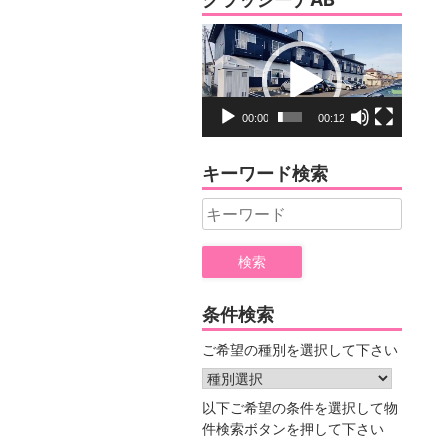
ー
動
画
プ
レ
00:00
00:12
ー
ヤ
キーワード検索
ー
Search
for:
条件検索
ご希望の種別を選択して下さい
以下ご希望の条件を選択して物
件検索ボタンを押して下さい