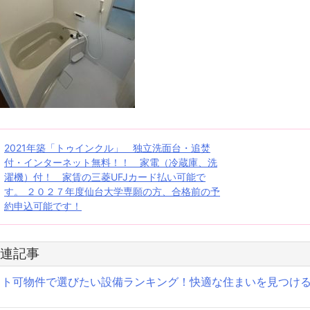
投
2021年築「トゥインクル」 独立洗面台・追焚
付・インターネット無料！！ 家電（冷蔵庫、洗
稿
濯機）付！ 家賃の三菱UFJカード払い可能で
す。 ２０２７年度仙台大学専願の方、合格前の予
ナ
約申込可能です！
ビ
ゲ
連記事
ー
ット可物件で選びたい設備ランキング！快適な住まいを見つけ
シ