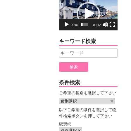
動
画
プ
レ
00:00
00:12
ー
ヤ
キーワード検索
ー
Search
for:
条件検索
ご希望の種別を選択して下さい
以下ご希望の条件を選択して物
件検索ボタンを押して下さい
駅選択