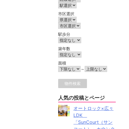
市区選択
駅歩分
築年数
面積
～
人気の投稿とページ
オートロック×広々
LDK
「SunCourt（サン
コート）」カウンタ