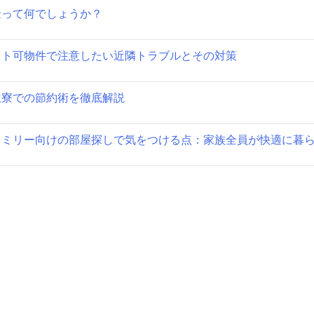
金って何でしょうか？
ョ
ン
ット可物件で注意したい近隣トラブルとその対策
生寮での節約術を徹底解説
ァミリー向けの部屋探しで気をつける点：家族全員が快適に暮