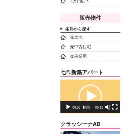
3万円以下
販売物件
条件から探す
売土地
売中古住宅
売事業用
七作新築アパート
動
画
プ
レ
00:00
00:15
ー
ヤ
クラッシーナAB
ー