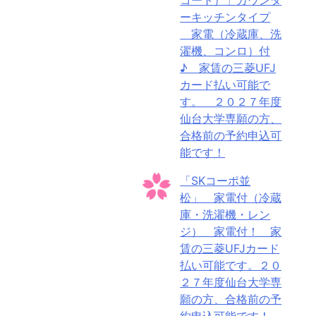
ーキッチンタイプ
家電（冷蔵庫、洗
濯機、コンロ）付
♪ 家賃の三菱UFJ
カード払い可能で
す。 ２０２７年度
仙台大学専願の方、
合格前の予約申込可
能です！
「SKコーポ並
松」 家電付（冷蔵
庫・洗濯機・レン
ジ） 家電付！ 家
賃の三菱UFJカード
払い可能です。２０
２７年度仙台大学専
願の方、合格前の予
約申込可能です！