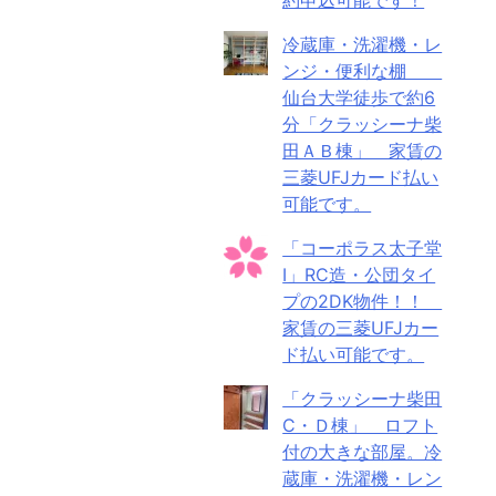
冷蔵庫・洗濯機・レ
ンジ・便利な棚
仙台大学徒歩で約6
分「クラッシーナ柴
田ＡＢ棟」 家賃の
三菱UFJカード払い
可能です。
「コーポラス太子堂
Ⅰ」RC造・公団タイ
プの2DK物件！！
家賃の三菱UFJカー
ド払い可能です。
「クラッシーナ柴田
C・Ｄ棟」 ロフト
付の大きな部屋。冷
蔵庫・洗濯機・レン