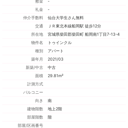
敷金
-
礼金
-
仲介手数料
仙台大学生さん無料
交通
ＪＲ東北本線船岡駅 徒歩12分
所在地
宮城県柴田郡柴田町 船岡南1丁目7-13-4
物件名
トゥインクル
種別
アパート
築年月
2021/03
新築/中古
中古
面積
29.81m²
計測方式
バルコニー
向き
南
建物階数
地上2階
部屋階数
階
部屋/区画番号