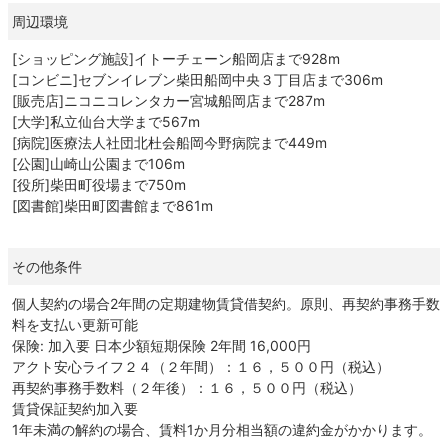
周辺環境
[ショッピング施設]イトーチェーン船岡店まで928m
[コンビニ]セブンイレブン柴田船岡中央３丁目店まで306m
[販売店]ニコニコレンタカー宮城船岡店まで287m
[大学]私立仙台大学まで567m
[病院]医療法人社団北杜会船岡今野病院まで449m
[公園]山崎山公園まで106m
[役所]柴田町役場まで750m
[図書館]柴田町図書館まで861m
その他条件
個人契約の場合2年間の定期建物賃貸借契約。原則、再契約事務手数
料を支払い更新可能
保険: 加入要 日本少額短期保険 2年間 16,000円
アクト安心ライフ２４（２年間）：１６，５００円（税込）
再契約事務手数料（２年後）：１６，５００円（税込）
賃貸保証契約加入要
1年未満の解約の場合、賃料1か月分相当額の違約金がかかります。