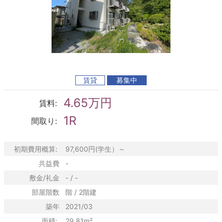
賃貸
募集中
4.65万円
賃料:
1R
間取り:
初期費用概算:
97,600円(学生）～
共益費
-
敷金/礼金
- / -
部屋階数
階 / 2階建
築年
2021/03
面積:
29.81m²