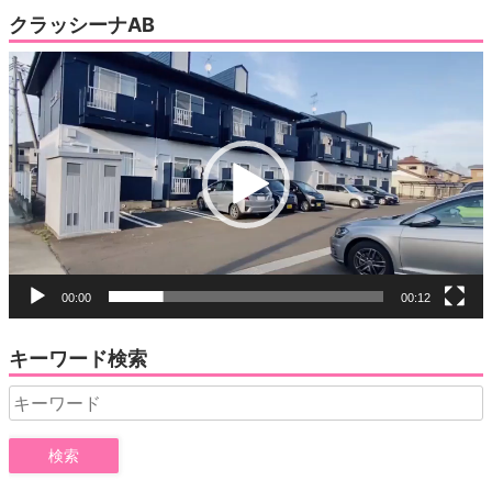
クラッシーナAB
動
画
プ
レ
ー
ヤ
ー
00:00
00:12
キーワード検索
Search
for: