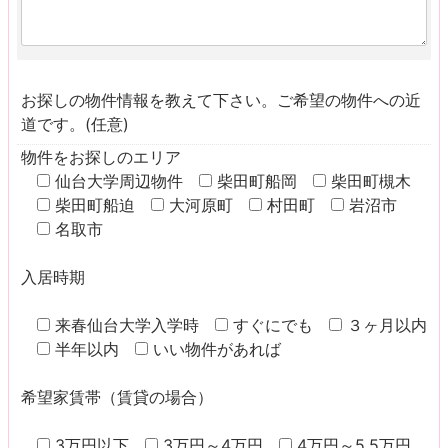
お探しの物件情報を教えて下さい。ご希望の物件への近
道です。(任意)
物件をお探しのエリア
仙台大学周辺物件
柴田町船岡
柴田町槻木
柴田町船迫
大河原町
村田町
岩沼市
名取市
入居時期
来春仙台大学入学時
すぐにでも
３ヶ月以内
半年以内
いい物件があれば
希望家賃帯（賃貸の場合）
3万円以下
3万円～4万円
4万円～5.5万円