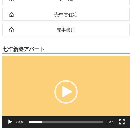
売中古住宅
売事業用
七作新築アパート
動
画
プ
レ
ー
ヤ
ー
00:00
00:15