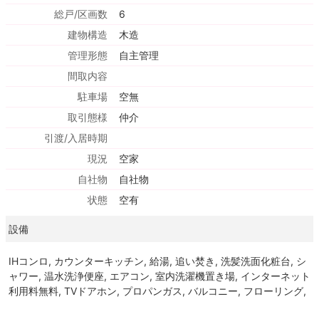
総戸/区画数
6
建物構造
木造
管理形態
自主管理
間取内容
駐車場
空無
取引態様
仲介
引渡/入居時期
現況
空家
自社物
自社物
状態
空有
設備
IHコンロ, カウンターキッチン, 給湯, 追い焚き, 洗髪洗面化粧台, シ
ャワー, 温水洗浄便座, エアコン, 室内洗濯機置き場, インターネット
利用料無料, TVドアホン, プロパンガス, バルコニー, フローリング,