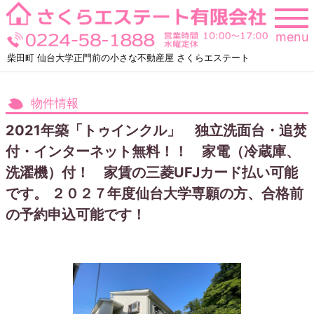
Skip
to
menu
content
柴田町 仙台大学正門前の小さな不動産屋 さくらエステート
物件情報
2021年築「トゥインクル」 独立洗面台・追焚
付・インターネット無料！！ 家電（冷蔵庫、
洗濯機）付！ 家賃の三菱UFJカード払い可能
です。 ２０２７年度仙台大学専願の方、合格前
の予約申込可能です！